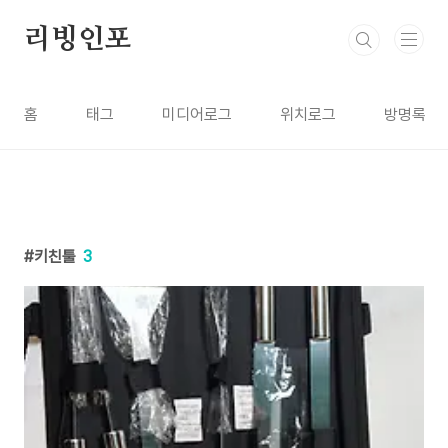
본문 바로가기
리빙인포
홈
태그
미디어로그
위치로그
방명록
키친툴
3