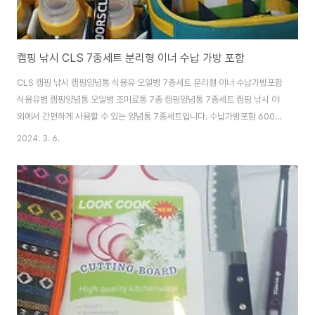
캠핑 낚시 CLS 7종세트 분리형 이너 수납 가방 포함
CLS 캠핑 낚시 캠핑양념통 식용유 오일병 7종세트 분리형 이너 수납가방포함
식용유병 캠핑양념통 오일병 조미료통 7종 캠핑양념통 7종세트 캠핑 낚시 야
외에서 간편하게 사용할 수 있는 양념통 7종세트입니다. 수납가방포함 600D
옥스퍼드재질 견고 한 옥스퍼드 재질로 튼튼하게 오래 사용할 수 있습니다. 위
2024. 3. 6.
생적으로 제작되어 안심하고 쓰셔도 됩니다. 제품구매사이트
http://manhwashop.store/products/7290974627 CLS 캠핑양념통
7종세트 조미료통 오일병 수납가방포함 : 만화의추억스토어 [만화의추억스토
어] 생활용품/IT/캠핑용품 smartstore.naver.com 분리형 이너가방 식용유
등 담을 수 있는 오일병 액체통 100ml 3개 조미료 양념통 고체통 180ml 4개
로 구성되어 ..