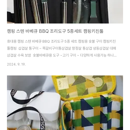
캠핑 스텐 바베큐 BBQ 조리도구 5종세트 캠핑키친툴
휴대용 캠핑 스텐 바베큐 BBQ 조리도구 5종 세트 캠핑용 숯불 구이 캠핑키친
툴캠핑 삽겹살 통구이 ~ 쪽갈비구이통삼겹살 항정살 통삼겹 냉동삼겹살 대패
삼겹살 수육 보쌈 숯불바베큐용 도구 ~고기 구이 ~ 다양하게 사용가능 하나로
해결가능 ~~토마호크 우대갈비 안심스테이크 티본 la갈비통삼겹살구이 바베
2024. 9. 19.
큐
https://smartstore.naver.com/treebook1/products/10354152918 레
인트리 원형 플레이팅 캠핑 주방 피자 원목도마 : 만화의추억스토어[만화의추
억스토어] 만화의추억 공식스토어 캠핑 / 생활용품 /
ITsmartstore.naver.com 구성품 오일브러쉬 포크 집게 뒤집개 나이프,
보관파우치 걸이형 디자인입니다삼겹살 캠핑고기 캠핑삼겹살불판#캠핑화로
대 #불멍 #접이식캠..