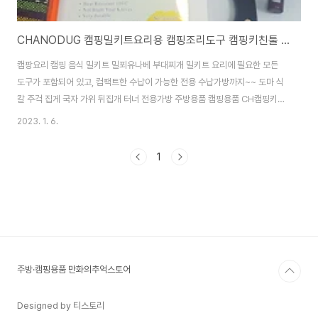
CHANODUG 캠핑밀키트요리용 캠핑조리도구 캠핑키친툴 풀세트
캠팡요리 캠핑 음식 밀키트 밀푀유나베 부대찌개 밀키트 요리에 필요한 모든
도구가 포함되어 있고, 컴팩트한 수납이 가능한 전용 수납가방까지~~ 도마 식
칼 주걱 집게 국자 가위 뒤집개 터너 전용가방 주방용품 캠핑용품 CH캠핑키친
툴 바베큐 캠핑조리도구 바베큐 캠핑밀키트 낙곱새 곱창전골 김치찌개밀키트
2023. 1. 6.
샤브샤브 밀키트 대창전골등 캠핑요리에 필요한 CH캠핑키친툴 규격 : 사이즈
37*21*6cm 중량: 940g 폴리에스터 도마부터 칼까지~~ 완벽구성~~ 제품
1
구매사이트 http://manhwashop.store/products/7329975934
CHANODUG 캠핑 키친툴 풀세트 캠핑조리도구 주방용품 : 만화의추억스토
어 [만화의추억스토어] 생활용품/IT/캠핑용품 smartstore.naver.com
주방·캠핑용품 만화의추억스토어
Designed by 티스토리