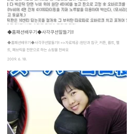
◆홈패션배우기◆사각쿠션말들기!!
◆홈패션배우기◆사각쿠션말들기!! =>자료제공 :원단과 침구, 커튼, 퀼트, 펠
트, 패브릭을 전문으로 하는 쇼핑몰 천싸요
2009. 6. 18.