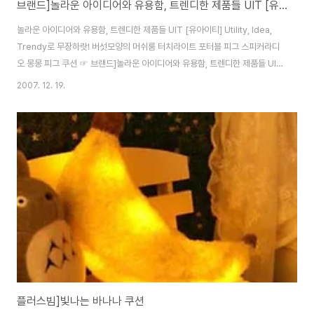
브랜드]놀라운 아이디어와 유용함, 트렌디한 제품들 UIT [유아이티]
놀라운 아이디어와 유용함, 트렌디한 제품들 UIT [유아이티] Utility, Idea,
Trendy로 무장하랏! 버섯모양의 머쉬룸 터치라이트 포터블 피그 스피커라디
오 몽몽 피그 쿠션 ☞ 브랜드]놀라운 아이디어와 유용함, 트렌디한 제품들 UIT
[유아이티] [주 방/생활가전] - 아이디어! 주방용품 [예쁜인테리어소품] - 예쁜
2007. 12. 19.
엔틱 탁상용 시계! [벽면,문] - 창문 없는 사무실에서 블라인드로 가짜 창문을
만들수 있다! [예쁜인테리어소품] - 매시각 실제경주! 경주용 미니카 벽시계
[가 구] - 수납/정리 필수품!! 아이디어 생활용품 [조 명] - STELLANOVA [스
텔라노바] 조명지구본 [예쁜인테리어소품] - TV 알람시계
플러스빔]빛나는 바나나 쿠션