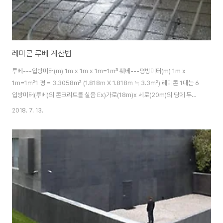
레미콘 루베 계산법
루베---입방미터(m) 1m x 1m x 1m=1㎥ 훼베---평방미터(m) 1m x
1m=1㎡1 평 = 3.3058㎡ (1.818m X 1.818m ≒ 3.3㎡) 레미콘 1대는 6
입방미터(루베)의 콘크리트를 실음 Ex)가로(18m)x 세로(20m)의 땅에 두께
(8cm)로 콘크리트 기초를 다지면 레미콘차가 몇대나 필요한가? ::일단 평수는
2018. 7. 13.
18mx20m=360㎡ =>360㎡/3.3058㎡=108.9평 이것을 입방미터(루
베)로 계산하면 18mx20mx0.08m=28.8㎥ 레미콘 한차가 6입방미터(루
베)콘크리트를 싣고 다니기때문에 28.8㎥/6㎥=4.8대의 레미콘차가 필요
하게 됩니다. 레미콘의규격 ex)레미콘 규격 25-180-08 에 대해 말씀드리면
25 : 골재 크기 180 : 강도 08 : 슬럼프를 나타..