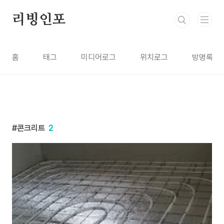
본문 바로가기
리빙인포
홈
태그
미디어로그
위치로그
방명록
콘크리트
2