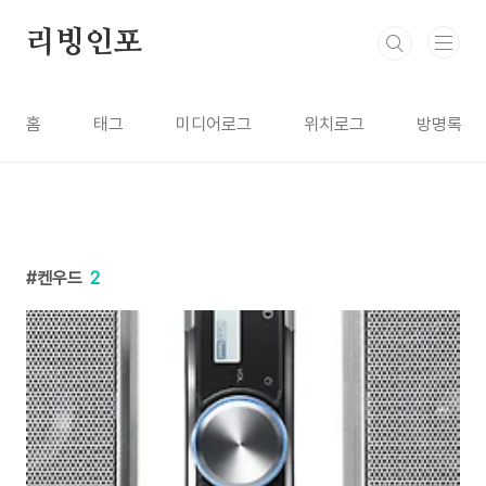
본문 바로가기
리빙인포
홈
태그
미디어로그
위치로그
방명록
켄우드
2