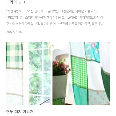
크리미 핑크
"샤방샤방하다..."라는 단어가 딱 들어맞는, 여름을위한 가벼운 커튼 - "크리미
*핑크"입니다. 소재의 가벼움과 색상이주는 고급스러움은 과하지않으면서 아
주 사랑스러움 자체랍니다. 딸아의 방이나 신혼의 단꿈을 위한 공간, 혹은 우리
가 원하는 그런 사랑가득한 한 켠을 위해서 아주 좋을것 같아요. 바람결에 살랑
2007. 8. 5.
거리는 느낌이 보는것만으로도 참 근사하네요. 면의 가벼운느낌이 거나하지 않
으면서도 보드라워 벽한쪽의 창가에 걸려있는것만으로도 충분한...크리미*핑
크 달콤함만 가득한 그런 핑크는 아니예요. 인디핑크라고 불리는 좀더 세월과
오랜 친구가 되어주었던 핑크를 닮았기에 더 그윽하고 더 향기로울수 있는것
같아요. 여름을위한, 충분히 사랑스러울수밖에 없는 커튼을 원하신다면... 크리
미 커튼을 걸어보세요... *소재 :..
연두 패치 가리개