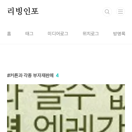
본문 바로가기
리빙인포
홈
태그
미디어로그
위치로그
방명록
커튼과 각종 부자재판매
4