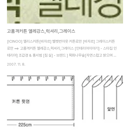
고품격커튼 엘레강스,럭셔리,그레이스
[ICINOO] 엘리스커튼[바자르] 벨벳번아웃 커튼로만 [바자르] 그레이스커튼
로만 ==> 고품격커튼 엘레강스,럭셔리,그레이스 [인테리어이야기] - 스타집 인
테리어] 조갑경 & 홍서범 [침 실] - 브랜드 ] 목화나무숲[자연스럽고 밝으며 단
순하고 실용적인 디자인 브랜드] [DIY] - DIY]커튼/로만쉐이드 사이즈 재는법
2007. 11. 8.
[DIY] - DIY]로만쉐이드 설치방법 [벽면,문] - 공주풍 다용도&바란스 커튼