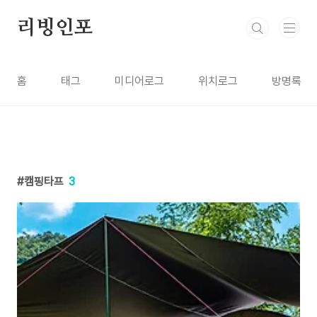
본문 바로가기
리빙인포
홈
태그
미디어로그
위치로그
방명록
캠핑타프
3