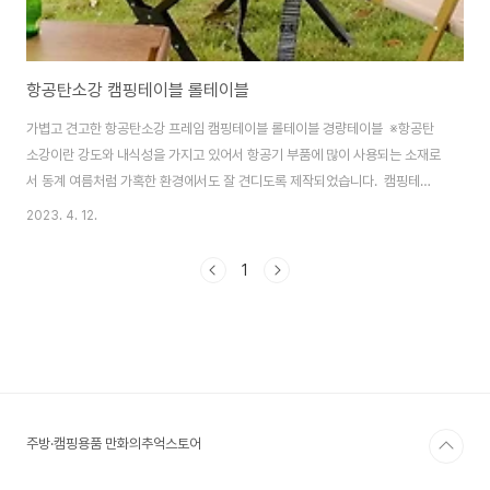
항공탄소강 캠핑테이블 롤테이블
가볍고 견고한 항공탄소강 프레임 캠핑테이블 롤테이블 경량테이블 ​ ※항공탄
소강이란 강도와 내식성을 가지고 있어서 항공기 부품에 많이 사용되는 소재로
서 동계 여름처럼 가혹한 환경에서도 잘 견디도록 제작되었습니다. ​ 캠핑테이
블 롤테이블 캠핑좌식테이블 캠핑접이식테이블 캠핑미니테이블 롤 테이블 캠
2023. 4. 12.
핑원목테이블 버너테이블 항공 탄소강 롤테이블 간편한 3초 설치 및 수납 제품
구매
1
https://smartstore.naver.com/treebook1/products/8360020461
항공 탄소강 캠핑테이블 롤테이블 경량테이블 : 만화의추억스토어 [만화의추
억스토어] 생활용품/IT/캠핑용품 smartstore.naver.com
주방·캠핑용품 만화의추억스토어