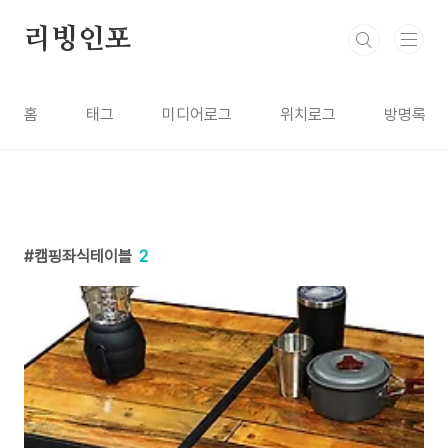
본문 바로가기
리빙인포
홈
태그
미디어로그
위치로그
방명록
캠핑좌식테이블
2