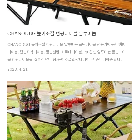
CHANODUG 높이조절 캠핑테이블 알루미늄
CHANODUG 높이조절 캠핑테이블 알루미늄 폴딩테이블 전용가방포함 캠핑
테이블, 캠핑좌식테이블, 캠핑선반, 화로대테이블, igt 감성 알루미늄 폴딩테이
블 캠핑테이블블 ​ 접이식/견고함/높이조절 화로대테이 ​ 견고한 내하중 최대
50kg 캠핑접이식테이블 ​ 새로운 방식으로 테이블 다리가 세팅되어 아주 견고
2023. 4. 21.
합니다. ​ 높낮이 조절 캠핑좌식테이블 ​ 두 가지 높이 선택가능 ​
https://smartstore.naver.com/treebook1/products/8432571052
CHANODUG 높이조절 캠핑테이블 알루미늄 폴딩테이블 전용가방포함 : 만
화의추억스토어 [만화의추억스토어] 만화의추억 공식 스토어 생활용품 / IT /
캠핑용품 smartstore.naver.com