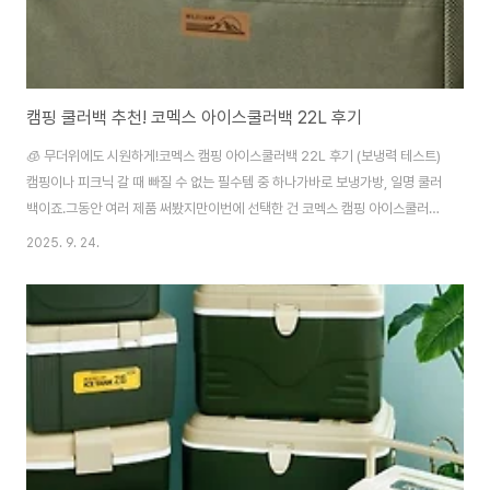
캠핑 쿨러백 추천! 코멕스 아이스쿨러백 22L 후기
🧊 무더위에도 시원하게!코멕스 캠핑 아이스쿨러백 22L 후기 (보냉력 테스트)
캠핑이나 피크닉 갈 때 빠질 수 없는 필수템 중 하나가바로 보냉가방, 일명 쿨러
백이죠.그동안 여러 제품 써봤지만이번에 선택한 건 코멕스 캠핑 아이스쿨러백
이에요.믿고 쓰는 코멕스답게 디자인도 깔끔하고 성능도 괜찮더라고요.✅ 다양
2025. 9. 24.
한 용량, 선택 가능!이 제품은 15L / 22L / 32L총 3가지 용량으로 출시되어용
도에 따라 맞춤 선택이 가능했어요.15L → 피크닉, 도시락 가방22L → 캠핑,
차박, 바베큐용32L → 단체 활동, 오토캠핑용전 22L로 구매했는데 1박 2일
캠핑에 딱 좋았습니다!❄️ 보냉력은 어땠냐고요?✔ 두꺼운 단열재 + 3중 복사
열 차단 구조✔ 내부는 고주파 열처리된 PE 내피로 누수 걱정 없음✔ 아이스팩
넣..