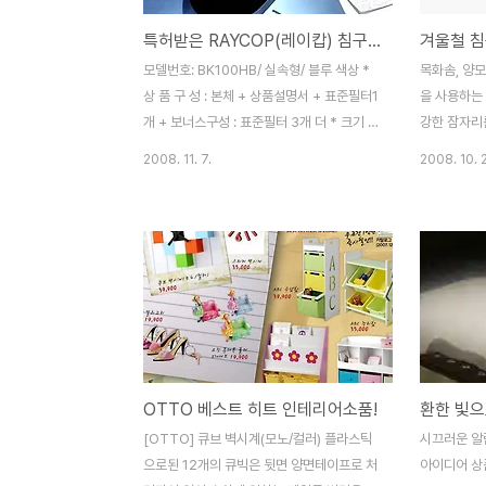
특허받은 RAYCOP(레이캅) 침구전용 살균청소기
겨울철 침
모델번호: BK100HB/ 실속형/ 블루 색상 *
목화솜, 양모
상 품 구 성 : 본체 + 상품설명서 + 표준필터1
을 사용하는 
개 + 보너스구성 : 표준필터 3개 더 * 크기 :
강한 잠자리를
355(W)*330(D)*162(H) / 코드길이 5m
양모 등 침구
2008. 11. 7.
2008. 10. 
* 중량 : 2.1㎏ * 전원/소비전력 : 220V /
법도 다르다
350W * 제조원/원산지 : ㈜부광샘스/ 중국
떻게 쓰고 
★☆실속형 & 고급형 기능차이☆★ * 실속
별. 침구를 
형: 자외선살균 + 팡팡살균기능(동시에 두드
주 제거해주
리고, 살균하고, 진공청소- 이불,침대 등 청소
와 집먼지 
시) * 고급형: 자외선살균 + 팡팡살균 + 클린
자리를 만들 
살균기능(두드리지않고 살균 진공청소- 마루
을 틀어주면 
등 청소시) ㈜부강샘스가 사업다각화의 일환
누렇게 변하
으로 선보인 레이캅은 침대ㆍ침구류 전용 청
퀴한 냄새가 
OTTO 베스트 히트 인테리어소품!
소기로,이불을 털고 햇빛에 말려 살균하는 원
광소독을 해도
리를 그대로 적용했다. 침구류나 소파 등에
틀집에 맡긴
[OTTO] 큐브 벽시계(모노/컬러) 플라스틱
시끄러운 알
서식하는 미..
이 관리방법
으로된 12개의 큐빅은 뒷면 양면테이프로 처
아이디어 상