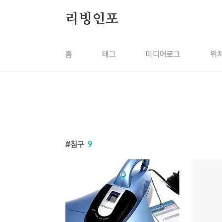
본문 바로가기
리빙인포
홈
태그
미디어로그
위
침구
9