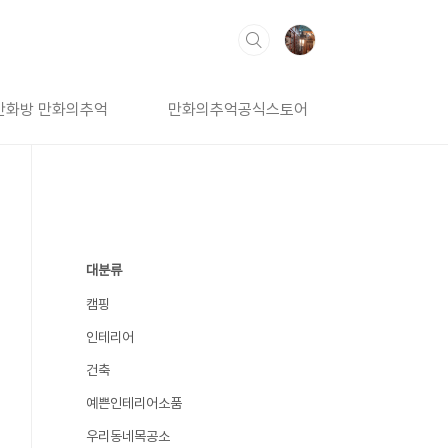
만화방 만화의추억
만화의추억공식스토어
대분류
캠핑
인테리어
건축
예쁜인테리어소품
우리동네목공소