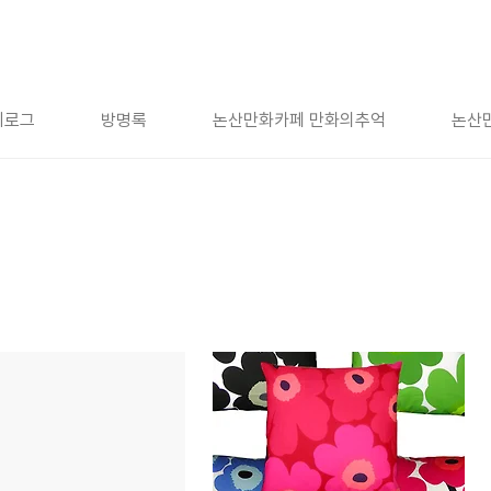
치로그
방명록
논산만화카페 만화의추억
논산