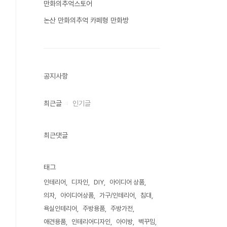
만화의추억스토어
논산 만화의추억 카페형 만화방
공지사항
최근글
인기글
최근댓글
태그
인테리어
디자인
DIY
아이디어 상품
의자
아이디어상품
가구/인테리어
침대
욕실인테리어
주방용품
주방가전
애견용품
인테리어디자인
아이방
벽꾸밈