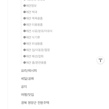
●애견정보
●애견 백과
●애견 목욕용품
●애견 미용용품
●애견 사료/분유/이유식
●애견 식기류
●애견 위생용품
●애견 집/이동장/철장
●애견 패션/잡화
●애견 줄/훈련용품
요리/레시피
세일/공짜
공지
여행/맛집
경북 영양군 전원주택