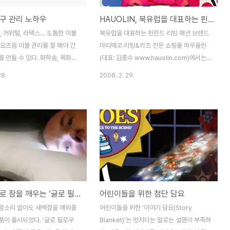
구 관리 노하우
HAUOLIN, 북유럽을 대표하는 핀란드 리빙 패션 브랜드 Marimekko '마리메꼬' 입점
, 거위털, 라텍스… 도톰한 이불
북유럽을 대표하는 핀란드 리빙 패션 브랜드
요즈음 이불 관리를 잘 해야 건
마리메꼬 리빙&키즈 전문 쇼핑몰 하우올린
 만들 수 있다. 화학솜, 목화솜,
(대표: 김종수 www.hauolin.com)에서는
 속 종류에 따라 교체시기, 세탁
북유럽을 대표하는 핀란드 리빙 패션 브랜드
28.
2008. 2. 29.
. 종류마다 평균수명이 있지만 어
'마리메꼬(Marimekko)'를 만나볼 수 있다
관리했느냐에 따라 수명도 천차만
고 밝혔다. 북유럽을 대표하는 핀란드 리빙
오래 쓰려면 무엇보다 습기를 자
패션 브랜드 마리메꼬(Marimekko)는 대표
는 것이 중요하다. 그래야 곰팡이
디자이너 마야 이솔라가 디자인한 커다란 사
진드기의 번식을 막아 위생적인 잠
이즈의 패턴과 강렬한 이미지로 널리 알려져
수 있다. 목화솜 7~8년마다 솜
있으며, 현재 전세계 1200여개의 오프라인
30년 이상 사용할 수 있다. 솜이
매장이 오픈될 정도로 많은 사랑을 받고 있
고 이불이 무겁게 느껴지거나 퀴
다. 특히, 대담하면서도 실용적인 디자인이
난다면 솜을 틀어줘야 한다. 일
고객의 마음을 사로잡은 것. 하우올린 관계자
환한 빛으로 잠을 깨우는 ‘글로 필로우’ 출시.
어린이들을 위한 첨단 담요
, 숨이 살아나지 않을 때도 솜
는 대담하면서도 실용적인 디자인은 패션과
다. 세탁법 자주 일광소독하는 것
인테리어 전반을 아우르며, 가구와 주방 제
람소리 없이도 새벽잠을 깨워줄
어린이들을 위한 ‘이야기 담요(Story
이다. 흡습성이 뛰어나고 특유의
품, 키즈 용품 등 다양한 제품들을 통해 만날
품이 출시되었다. ‘글로 필로우
Blanket)’는 멋지다는 말로는 설명이 부족하