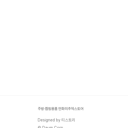
주방·캠핑용품 만화의추억스토어
Designed by 티스토리
© Daum Corp.