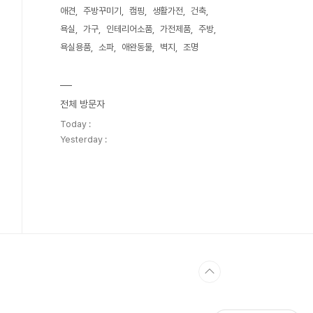
애견
주방꾸미기
캠핑
생활가전
건축
욕실
가구
인테리어소품
가전제품
주방
욕실용품
소파
애완동물
벽지
조명
전체 방문자
Today :
Yesterday :