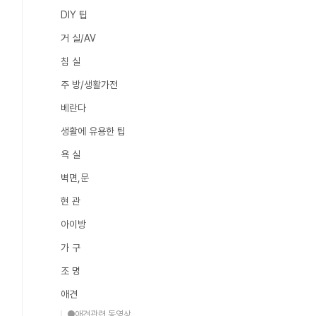
DIY 팁
거 실/AV
침 실
주 방/생활가전
베란다
생활에 유용한 팁
욕 실
벽면,문
현 관
아이방
가 구
조 명
애견
●애견관련 동영상