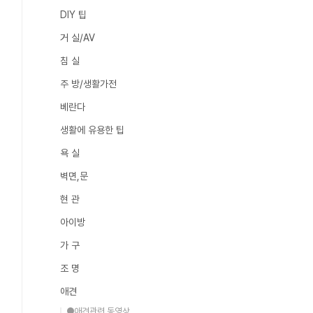
DIY 팁
거 실/AV
침 실
주 방/생활가전
베란다
생활에 유용한 팁
욕 실
벽면,문
현 관
아이방
가 구
조 명
애견
●애견관련 동영상