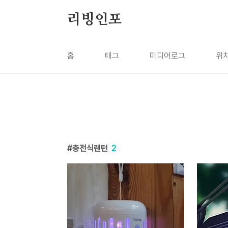
본문 바로가기
리빙인포
홈
태그
미디어로그
위
충전식랜턴
2