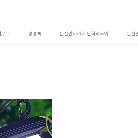
치로그
방명록
논산만화카페 만화의추억
논산