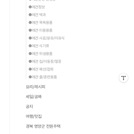
●애견정보
●애견 백과
●애견 목욕용품
●애견 미용용품
●애견 사료/분유/이유식
●애견 식기류
●애견 위생용품
●애견 집/이동장/철장
●애견 패션/잡화
●애견 줄/훈련용품
요리/레시피
세일/공짜
공지
여행/맛집
경북 영양군 전원주택