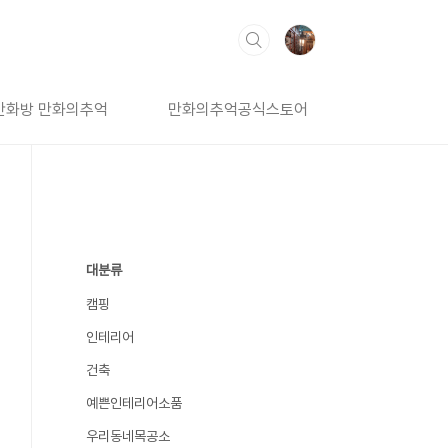
만화방 만화의추억
만화의추억공식스토어
대분류
캠핑
인테리어
건축
예쁜인테리어소품
우리동네목공소