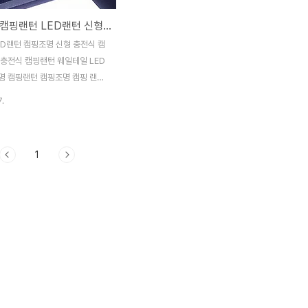
웨일테일 캠핑랜턴 LED랜턴 신형 충전캠핑실내등
ED랜턴 캠핑조명 신형 충전식 캠
 충전식 캠핑랜턴 웨일테일 LED
명 캠핑랜턴 캠핑조명 캠핑 랜턴
일테일 캠핑랜턴 생활 방수 신형
7.
 캠핑조명 웨일테일 캠핑랜턴 캠
 고효율 LED 307H
 LED 탑재 알루미늄 바디
1
000mAh 밀리터리 ABS 우수한
B 충전 단자 고무캡 장착 일반
터리 잔량확인가능 제품구매및
아래링크를 참조해주세요
nhwashop.store/products/7546809932
핑랜턴 생활 방수 신형 충전식 렌
 : 만화의추억스토어 [만화의추억
용품/IT/캠핑용품
e.naver.com