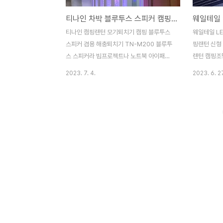
티나인 차박 블루투스 스피커 캠핑랜턴 모기퇴치기
티나인 캠핑랜턴 모기퇴치기 캠핑 블루투스
웨일테일 L
스피커 겸용 해충퇴치기 TN-M200 블루투
핑랜턴 신형
스 스피커라 빔프로젝트나 노트북 아이패드
랜턴 캠핑조
태블릿pc 연결가능합니다 캠핑랜턴 활용만
캠핑랜턴 웨
2023. 7. 4.
2023. 6. 2
점!가성비갑! 충전식캠핑랜턴 티나인 캠핑랜
충전식 렌턴
턴 블루투스스피커 겸용 날파리 벌레 해충 모
핑조명 절전형
기 퇴치기 TN-M200 충전식 4시간 완충시
3528SMD
12시간 무선사용 가능 감성랜턴 가정뿐만 아
400LM 6
니라 콘센트가 없는 야외 에서 캠핑랜턴 으로
생활방수 US
자유롭게 사용이 가능합니다 제품구매상세정
생활방수 배
보는 아래링크참조
상세정보는 
http://manhwashop.store/products/7182238036
http://ma
티나인 캠핑랜턴 모기퇴치기 캠핑 블루투스
웨일테일 캠
스피커 겸용 해충퇴치기 TN-M200 : 만화
턴 캠핑조명
의추억스토어 [만화의추억스토어] 생활용
스토어] 생활
품/IT/캠핑용품 smartstore.naver.com
smartstor