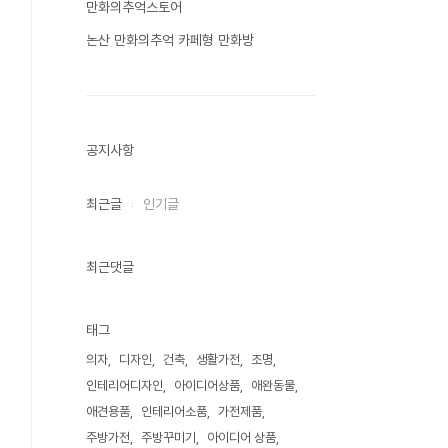
만화의추억스토어
논산 만화의추억 카페형 만화방
공지사항
최근글
인기글
최근댓글
태그
의자
디자인
건축
생활가전
조명
인테리어디자인
아이디어상품
애완동물
애견용품
인테리어소품
가전제품
주방가전
주방꾸미기
아이디어 상품