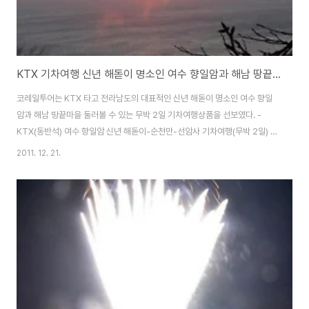
KTX 기차여행 신년 해돋이 명소인 여수 향일암과 해남 땅끝마을 둘러볼 수 있는 무박 2일 기차여행상품
코레일투어는 KTX 타고 전라남도의 대표적인 신년 해돋이 명소인 여수 향일
암과 해남 땅끝마을 둘러볼 수 있는 무박 2일 기차여행상품을 선보였다. -
KTX(동반석) 여수 향일암 신년 해돋이-순천만-선암사 기차여행(무박 2일) 용
산역을 저녁 9시 40분 출발하여 장성역에 도착, 연계버스를 타고 여수 돌산대
2011. 12. 21.
교를 지나 향일암으로 이동한다. 향일암 주차장 도착 후 차내에서 잠깐의 휴식
을 취하고 “해를 향한 암자” 향일암으로 걸어간다. 관음정에 올라 장엄하게 떠
오르는 신년 일출을 바라보며, 신년 소망을 빌어보자. 일출 관람 후 8,000년의
역사를 간직한 순천만자연생태공원으로 이동, 아름다운 습지에 갈대숲 길을 따
라 조성된 탐방로를 지나 용산전망대에 올라 순천만을 한 눈에 바라보면 아름
다운 전경에 감탄사가 절로 ..