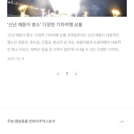
‘신년 해돋이 명소’ 다양한 기차여행 상품
‘신년 해돋이 명소’ 다양한 기차여행 상품 코레일투어는 신년 해돋이 대표적인
명소인 정동진, 호미곶, 간절곶, 환상의 섬 외도, 땅끝마을과 눈꽃여행의 대표적
인 명소 덕유산, 태백산 등을 온 가족이 알차게 다녀올 수 있는 다양한 기차여행
상품을 내놓았다. 우리나라의 가장 유명한 신년 해돋이 명소를 찾아 떠나는 기
2011. 12. 9.
차여행으로, “한 해를 의미 있게 마무리하고 희망찬 신년을 맞아 온 가족이 즐
거운 추억을 쌓을 수 있는 기차여행 상품”이라고 코레일투어 관계자는 전했다.
1
- 정동진 신년 해돋이 기차여행 1. 2012년 정동진 신년 해돋이(찜질방 휴식)
기차여행(무박2일) 청량리역을 저녁 7시, 8시(2회) 출발하여 원주역에 도착,
연계버스를 타고 강원도 동해의 명소 금강산건강랜드 찜질방으로 이동한다. 찜
질방에서 휴..
주방·캠핑용품 만화의추억스토어