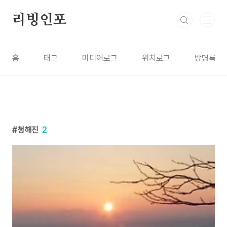
본문 바로가기
리빙인포
홈
태그
미디어로그
위치로그
방명록
청해진
2