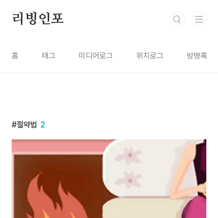
본문 바로가기
리빙인포
홈
태그
미디어로그
위치로그
방명록
절약법
2