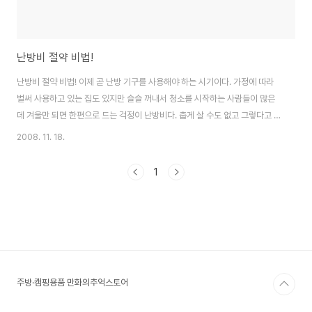
난방비 절약 비법!
난방비 절약 비법! 이제 곧 난방 기구를 사용해야 하는 시기이다. 가정에 따라
벌써 사용하고 있는 집도 있지만 슬슬 꺼내서 청소를 시작하는 사람들이 많은
데 겨울만 되면 한편으로 드는 걱정이 난방비다. 춥게 살 수도 없고 그렇다고 마
음껏 난방을 하자니 비용이 만만찮다. 특히 아이가 있는 집이라면 더욱 걱정이
2008. 11. 18.
들 수밖에. 난방비 조금이라도 절약하는 방법 살펴보자. ▶ 집안에서도 따뜻하
게 입기 보일러를 틀지 않은 수는 없지만 최대한 약하게 틀고 내복이나 카디건
1
등을 겹쳐 입으면 체온이 올라가기 때문에 난방비를 절약할 수 있다. 보온성이
뛰어난 소재는 체온을 유지시키기에 좋으니 얇고 보온이 잘되는 옷으로 입도록
하자. ▶ 문풍지로 창틀 막기 한기가 들어오는 창문 틈새와 문틈 새는 문풍지로
막아주면 좋다. 내부에..
주방·캠핑용품 만화의추억스토어