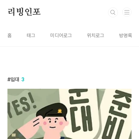
본문 바로가기
리빙인포
홈
태그
미디어로그
위치로그
방명록
입대
3