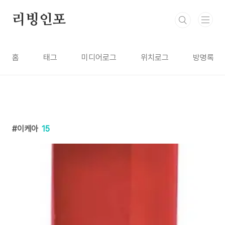
본문 바로가기
리빙인포
홈
태그
미디어로그
위치로그
방명록
이케아
15