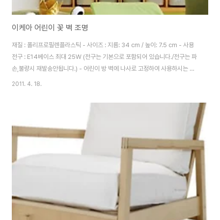
이케아 어린이 꽃 벽 조명
재질 : 폴리프로필렌플라스틱 - 사이즈 : 지름: 34 cm / 높이: 7.5 cm - 사용
전구 : E14베이스 최대 25W (전구는 기본으로 포함되어 있습니다./전구는 파
손,불량시 재발송안됩니다.) - 어린이 방 벽에 나사로 고정하여 사용하시는 벽
조명입니다. - 은은한 불빛으로 아이들 방을 편안하고 아늑한 분위기로 조성하
2011. 4. 18.
며, 어린이방 장식효과도 뛰어납니다. (독서 시에는 꽃조명만 켜고 사용하시지
마세요.) - 색상은 2가지로 연분홍과 흰색이 있습니다.. 코드선은 흰색입니다.
> 링크> 이케아 램프 -