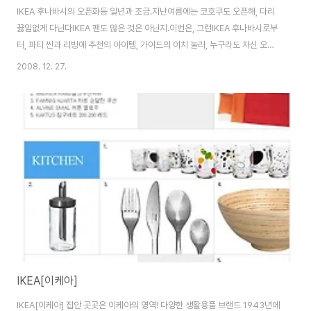
IKEA 후나바시의 오픈화등 일년과 조금.지난여름에는 코호쿠도 오픈해, 다리
끓임없게 다닌다IKEA 팬도 많은 것은 아닌지.이번은, 그런IKEA 후나바시로부
터, 파티 씬과 리빙에 추천의 아이템, 가이드의 이치 눌러, 누구라도 자신 오리
지날인 가구를 만들 수 있는 우수 아이템을 소개.씬별로 가이드가 픽크압,IKEA
2008. 12. 27.
의 순인 조합Best8 , 꼭 체크해 보세요 부담없이 파티! 식기들홈 파티 때에는,
테이블을 화려하게 연출하고 싶다.그럴 때에는IKEA 의 저렴한 가격인 테이블
웨어가 추천. 파티 때는, 식기가 갖추어져 있으면 아름답습니다.사진 하단과 같
이,2 개세트로450 엔이라고 하는 저렴한 가격이라면, 많이 사도 지갑에 상냥
하다 IKEA 홍보의 쿠사마씨가라사대 「최근에는 북유럽에서도 일식이 유행하
고 있으므..
IKEA[이케아]
IKEA[이케아] 집안 곳곳은 이케아의 영역! 다양한 생활용품 브랜드 1943년에