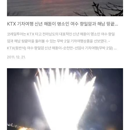
KTX 기차여행 신년 해돋이 명소인 여수 향일암과 해남 땅끝마을 둘러볼 수 있는 무박 2일 기차여행상품
코레일투어는 KTX 타고 전라남도의 대표적인 신년 해돋이 명소인 여수 향일
암과 해남 땅끝마을 둘러볼 수 있는 무박 2일 기차여행상품을 선보였다. -
KTX(동반석) 여수 향일암 신년 해돋이-순천만-선암사 기차여행(무박 2일) 용
산역을 저녁 9시 40분 출발하여 장성역에 도착, 연계버스를 타고 여수 돌산대
2011. 12. 21.
교를 지나 향일암으로 이동한다. 향일암 주차장 도착 후 차내에서 잠깐의 휴식
을 취하고 “해를 향한 암자” 향일암으로 걸어간다. 관음정에 올라 장엄하게 떠
오르는 신년 일출을 바라보며, 신년 소망을 빌어보자. 일출 관람 후 8,000년의
역사를 간직한 순천만자연생태공원으로 이동, 아름다운 습지에 갈대숲 길을 따
라 조성된 탐방로를 지나 용산전망대에 올라 순천만을 한 눈에 바라보면 아름
다운 전경에 감탄사가 절로 ..