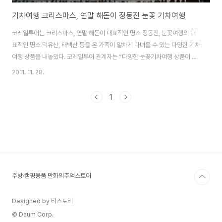
기차여행 크리스마스, 연말 해돋이 정동진 눈꽃 기차여행
코레일투어는 크리스마스, 연말 해돋이 대표적인 명소 정동진, 눈꽃여행의 대
표적인 명소 덕유산, 태백산 등을 온 가족이 알차게 다녀올 수 있는 다양한 기차
여행 상품을 내놓았다. 코레일투어 관계자는 “다양한 눈꽃기차여행 상품이 있
지만, 그 중 꼭 가보아야 할 5가지 상품을 추천하고 싶다”며, “크리스마스, 연
2011. 11. 28.
말에 온 가족이 즐거운 추억을 쌓을 수 있는 대표적인 기차여행 상품”이라고 전
했다. 1. [X-MAS 특선] 정동진 해돋이-태백산눈꽃특별열차(무박2일) 서울역
1
을 저녁 10시 50분경(청량리역 11시 20분경) 출발하여 오전 05시 30분경
정동진역 도착, 겨울바다와 모래시계공원, 조각공원 등을 둘러본 후 장엄하게
떠오르는 정동진 해돋이 바라보며, 새해 소망을 빌어본 후 특별열차를 타고 태
백으로 이동한다...
주방·캠핑용품 만화의추억스토어
Designed by 티스토리
© Daum Corp.