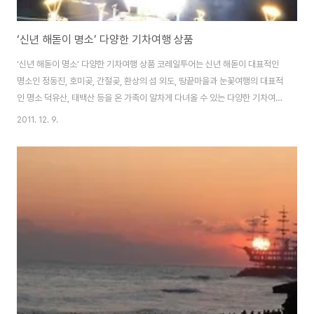
‘신년 해돋이 명소’ 다양한 기차여행 상품
‘신년 해돋이 명소’ 다양한 기차여행 상품 코레일투어는 신년 해돋이 대표적인
명소인 정동진, 호미곶, 간절곶, 환상의 섬 외도, 땅끝마을과 눈꽃여행의 대표적
인 명소 덕유산, 태백산 등을 온 가족이 알차게 다녀올 수 있는 다양한 기차여행
상품을 내놓았다. 우리나라의 가장 유명한 신년 해돋이 명소를 찾아 떠나는 기
2011. 12. 9.
차여행으로, “한 해를 의미 있게 마무리하고 희망찬 신년을 맞아 온 가족이 즐
거운 추억을 쌓을 수 있는 기차여행 상품”이라고 코레일투어 관계자는 전했다.
- 정동진 신년 해돋이 기차여행 1. 2012년 정동진 신년 해돋이(찜질방 휴식)
기차여행(무박2일) 청량리역을 저녁 7시, 8시(2회) 출발하여 원주역에 도착,
연계버스를 타고 강원도 동해의 명소 금강산건강랜드 찜질방으로 이동한다. 찜
질방에서 휴..