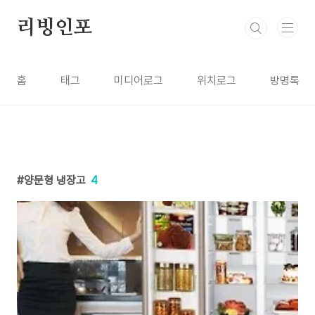
본문 바로가기
리빙인포
홈
태그
미디어로그
위치로그
방명록
양문형 냉장고
4