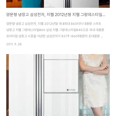
양문형 냉장고 삼성전자, 지펠 2012년형 지펠 그랑데스타일860
양문형 냉장고 삼성전자, 지펠 2012년형 국내최대 860리터 대용량 스마트
냉장고 지펠 그랑데스타일860 삼성 지펠 그랑데스타일840으로 국내 대용량
프리미엄 냉장고 시장을 석권한 삼성전자가 837ℓ~860ℓ용량의 초대용량 지
펠 신제품 6종을 출시하며 양문형 냉장고 세계 1위의 앞선 기술 리더십을 선보
2011. 9. 28.
인다. 2012년형 삼성 지펠 그랑데스타일은 고효율 인버터 컴프레서와 최고급
진공 단열재를 사용해 공간효율성을 극대화 했으며, 독립냉각 시스템과 수분케
어 기술로 식품을 최적의 상태로 보관한다. 이 제품은 부유·부착균을 제거하고
탈취까지 가능한 ‘SPi-2’ 기술이적용된 프레쉬닥터로 냉장고 내부를 위생적으
로 유지시킨다. >> 양문형 냉장고 가격비교 특히 2012년형 지펠 그랑데스타
일은 스마트 케어와 스마트 ..