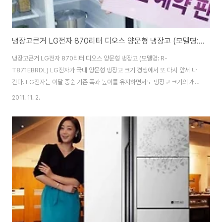
냉장고큰거 LG전자 870리터 디오스 양문형 냉장고 (모델명: R-T871EBRDL)
냉장고큰거 LG전자 870리터 디오스 양문형 냉장고 (모델명: R-
T871EBRDL) LG전자가 국내 양문형 냉장고 크기 경쟁에서 또 다시 앞서 나
간다. LG전자는 이달 중순 기존 폭과 높이를 유지하면서도 냉장고 크기의 개념
을 바꾼 세계 최대 용량 870리터 디오스 양문형 냉장고 (모델명: R-
2011. 11. 2.
T871EBRDL)를 국내 시장에 출시한다. 신모델 출시 기념으로 전국 매장에서
사전 예약 구매 고객 870명에게 선착순으로 87만원 캐쉬백이나 상품권 혜택
제공 및 870만원 여행상품권 추첨 행사 등 870리터 최대 용량을 강조하는 이
벤트를 1일부터 30일까지 진행한다. 신제품은 세계 3대 산업 디자이너 ‘카림
라시드(Karim Rashid)’의 디자인을 적용해 현대적이면서도 우아한 패턴으로
세련된 감성디자인을 ..