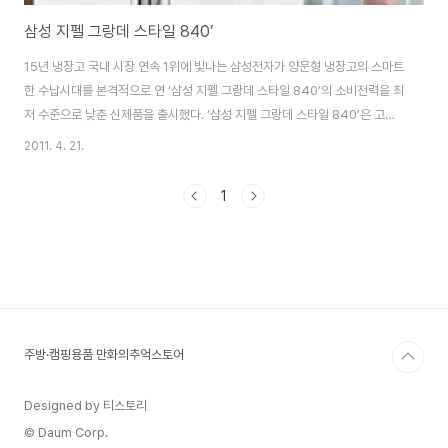
삼성 지펠 그랑데 스타일 840’
15년 냉장고 국내 시장 연속 1위에 빛나는 삼성전자가 양문형 냉장고의 스마트
한 수납시대를 본격적으로 연 ‘삼성 지펠 그랑데 스타일 840’의 소비전력을 최
저 수준으로 낮춘 신제품을 출시했다. ‘삼성 지펠 그랑데 스타일 840’은 고효
율 인버터 컴프레서와 최고급 진공 단열재를 적용해 841ℓ 제품의 월간 소비전
2011. 4. 21.
력이 33.7kWh, 820ℓ 제품의 경우 월간 소비전력 31.9kWh에 불과하다.
820ℓ 제품의 경우 리터당 소비 전력이 0.039kWh로 800ℓ대 고용량 제품
1
중에서 최저 소비 전력을 실현했다. 내부 용적효율을 높인 ‘삼성 지펠 그랑데 스
타일 840’은 내부 선반과 도어의 수납공간을 극대화한 것이 특징이다. LG전
자,삼성전자 2011년 신제품 양문형 냉장고 가격비교 선반 부분에는 가로의 길
이..
주방·캠핑용품 만화의추억스토어
Designed by 티스토리
© Daum Corp.