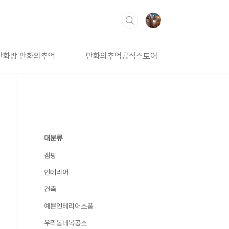
만화방 만화의추억
만화의추억공식스토어
대분류
캠핑
인테리어
건축
예쁜인테리어소품
우리동네목공소