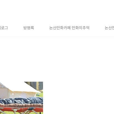
치로그
방명록
논산만화카페 만화의추억
논산