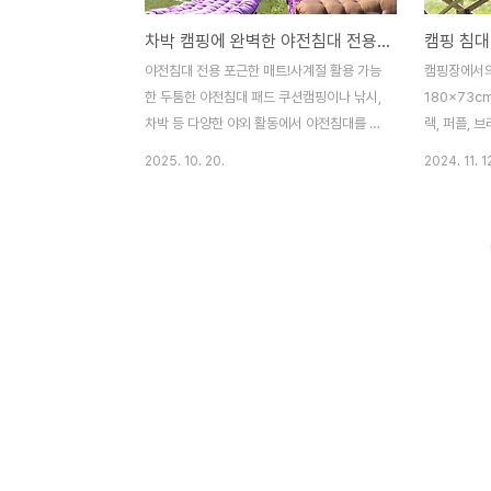
차박 캠핑에 완벽한 야전침대 전용 패드 180×73cm
야전침대 전용 포근한 매트!사계절 활용 가능
캠핑장에서의
한 두툼한 야전침대 패드 쿠션캠핑이나 낚시,
180×73c
차박 등 다양한 야외 활동에서 야전침대를 많
랙, 퍼플, 
이 사용하시죠?그런데 맨바닥 느낌 때문에
는 면적 비
2025. 10. 20.
2024. 11. 1
오래 누워있기 불편하셨다면,이 제품 하나로
않습니다.업
해결됩니다!✅ 제품 주요 스펙사이즈: 180 ×
제품보다 훨
73cm (야전침대에 딱 맞는 사이즈)두께: 약
대 매트 야
8.5cm (기존 제품 대비 두꺼운 업그레이드)
대 토퍼 차
소재: 폴리에스테르 (보온력 & 복원력 우수)
트 헬리녹스
중량: 약 800g컬러: 블랙 / 퍼플 / 브라운 /
핑용제품구
그레이고정방식: 밴딩 타입 – 야전침대에 단
▼ https:/
단히 고정되어 흘러내림 방지💡 이런 분들께
핑 야전침대 
추천해요!✔ 차박, 백패킹 시 등받이 없는 야
억스토어[만
전침대가 불편하셨던 분✔ 한겨울에도 따뜻
식스토어 캠핑
한 캠핑을 즐기고 싶은 분✔ 야전침대를 좀
ITsmartst
더 아늑하게, 포근하게 만들고 싶은 분🏕..