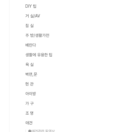
DIY 팁
거 실/AV
침 실
주 방/생활가전
베란다
생활에 유용한 팁
욕 실
벽면,문
현 관
아이방
가 구
조 명
애견
●애견관련 동영상