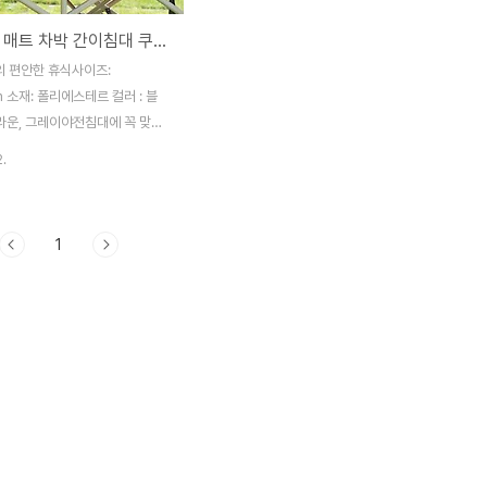
캠핑 침대 매트 차박 간이침대 쿠션 매트리스
 편안한 휴식사이즈:
m 소재: 폴리에스테르 컬러 : 블
브라운, 그레이야전침대에 꼭 맞
율/밴딩으로고정해서 흘러내리지
2.
그레이드된 8.5cm 두께로 타사
씬 포근하고 따뜻합니다. 야전침
전침대추천 버잭야전침대 야전침
1
박용 캠핑 야전침대 매트 야전매
코트원 야전 침대 커버 평탄화 캠
매
/smartstore.naver.com/treebook1/products/10884196779 캠
매트 차박 간이침대 : 만화의추
화의추억스토어] 만화의추억 공
 / 생활용품 /
ore.naver.com