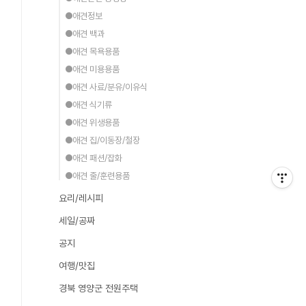
●애견정보
●애견 백과
●애견 목욕용품
●애견 미용용품
●애견 사료/분유/이유식
●애견 식기류
●애견 위생용품
●애견 집/이동장/철장
●애견 패션/잡화
●애견 줄/훈련용품
요리/레시피
세일/공짜
공지
여행/맛집
경북 영양군 전원주택