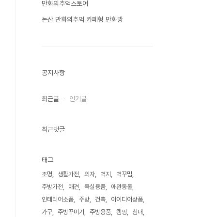
만화의추억스토어
논산 만화의추억 카페형 만화방
공지사항
최근글
인기글
최근댓글
태그
조명
생활가전
의자
벽지
벽꾸밈
주방가전
애견
욕실용품
애완동물
인테리어소품
주방
건축
아이디어상품
가구
주방꾸미기
주방용품
캠핑
침대