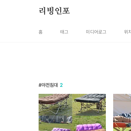
본문 바로가기
리빙인포
홈
태그
미디어로그
위
야전침대
2