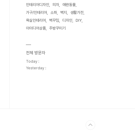
인테리어디자인
의자
애완동물
가구/인테리어
소파
벽지
생활가전
욕실인테리어
벽꾸밈
디자인
DIY
아이디어상품
주방꾸미기
전체 방문자
Today :
Yesterday :