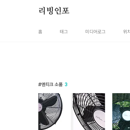
본문 바로가기
리빙인포
홈
태그
미디어로그
위
앤티크 소품
3