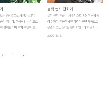
풍기
블랙 앤틱 전화기
 보는것만으로도 시원한 느낌이
블랙 앤틱 전화기 세계적으로 유명한 인테리
선풍기 입니다. 실용적인 사이즈로
어 전화기 전문회사인 파라마운틴 제품으로
특히 잘어울리며 부피 부담이 없어
무광의 고급스러운 전화기입니다 자료 제공 |
으로 정말 좋습니다.또한 금속으
천이백엠
2007. 8. 8.
한 프레임으로 만들어져 충격시에
니다. 또한 상하로 회전 각도가
도가 좋습니다. ★엔틱 선풍기의
1
환경친화적 토속적 디자인. 2. 후면
3. 1/2/3/ 3단계 풍량 조절. 4.
. 5. 금속날개 회전으로 더욱더
 6. 선을 심플하고 깔끔하게 정
★ 재질 : 스틸 크기 :
43cm 소비전력 : 32w 중량 :
조절 : 3단계(정지, 약, 중, 강)
> 정말 예쁜 선풍기 보러가기
바로가기]