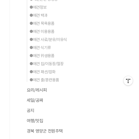
●애견정보
●애견 백과
●애견 목욕용품
●애견 미용용품
●애견 사료/분유/이유식
●애견 식기류
●애견 위생용품
●애견 집/이동장/철장
●애견 패션/잡화
●애견 줄/훈련용품
요리/레시피
세일/공짜
공지
여행/맛집
경북 영양군 전원주택