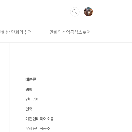
만화방 만화의추억
만화의추억공식스토어
대분류
캠핑
인테리어
건축
예쁜인테리어소품
우리동네목공소