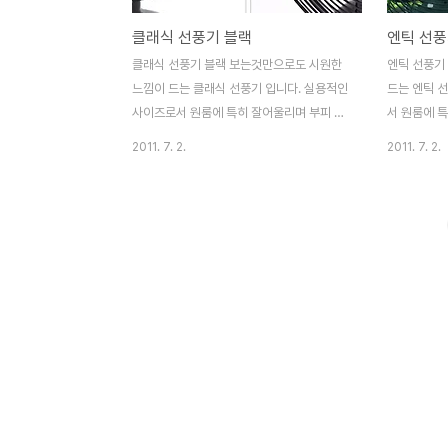
클래식 선풍기 블랙
엔틱 선
클래식 선풍기 블랙 보는것만으로도 시원한
엔틱 선풍기
느낌이 드는 클래식 선풍기 입니다. 실용적인
드는 엔틱 
사이즈로서 원룸에 특히 잘어울리며 부피 부
서 원룸에 
담이 없어서 데스크용으로 정말 좋습니다. 또
서 데스크용
2011. 7. 2.
2011. 7. 2.
한 금속으로 된 튼튼한 프레임으로 만들어져
로 된 튼튼
충격시에도 걱정없습니다. 또한 상하로 회전
도 걱정없습
각도가 폭넓어 활용도가 좋습니다. 장마전에
폭넓어 활용
꼭 준비하세요. 사이즈 : 33 * 45 재 질 : 금
특징★ 1. 
속 ★특징★ -세련된 유럽형 디자인 -현대적
스위치 방식. 
클래식한 분위기 -약/중/강/3단계 풍량 조절
상하각도 조절
-상하각도 조절/좌우회전 -금속날개 회전으
시원한 느낌.
로 더욱더 시원한 느낌 -튼튼하고 넓은 받침
리. ★ 사양 
으로 신뢰성 증가 자료제공 | 천이백엠 ★ 사
34.5*25*
양 ★ 재질 : 스틸 크기 : 34.5*25*43cm
3.3kg 풍량
소비전력 : 32w 중량 : 3.3kg 풍량조절 : 3
>>>링크>
단계(정지, 약, 중, 강) >>..
go~~~ [