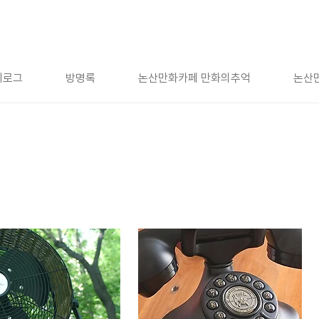
치로그
방명록
논산만화카페 만화의추억
논산