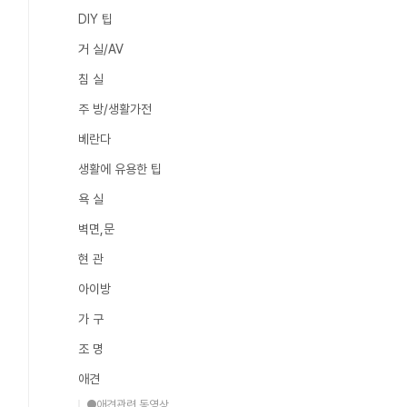
DIY 팁
거 실/AV
침 실
주 방/생활가전
베란다
생활에 유용한 팁
욕 실
벽면,문
현 관
아이방
가 구
조 명
애견
●애견관련 동영상