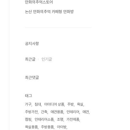
만화의추억스토어
논산 만화의추억 카페형 만화방
공지사항
최근글
인기글
최근댓글
태그
가구
침대
아이디어 상품
주방
욕실
주방가전
건축
애견용품
인테리어
애견
캠핑
인테리어소품
조명
가전제품
욕실용품
주방용품
아이방