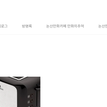
치로그
방명록
논산만화카페 만화의추억
논산