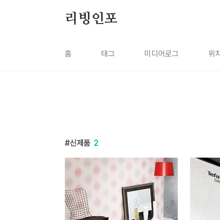
본문 바로가기
리빙인포
홈
태그
미디어로그
위
신제품
2