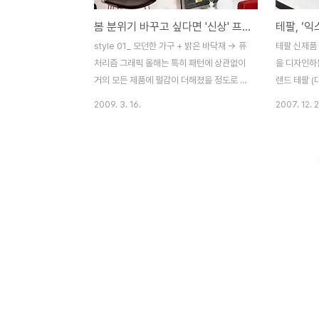
봄 분위기 바꾸고 싶다면 '신상' 프린트 벽지
테팔, ‘
style 01_ 모던한 가구 + 밝은 바닥재 → 퓨
테팔 신제품
처리즘 그래픽 올해는 특히 패턴에 상관없이
을 디자인하
거의 모든 제품에 펄감이 더해졌을 정도로 메
랜드 테팔 (
탈릭 아이템이 인기다. 반짝이는 메탈릭 질감
러운 스테인
2009. 3. 16.
2007. 12. 2
은 모던 스타일의 주거 공간에서 그 진가를
스터’를 출
발휘, 광학적인 패턴과 빛이 투과되고 퍼지는
과 실버의 
효과가 더해져 공간을 더욱 드라마틱하고 생
해주고, 전
동감 있게 만들어준다. 심플한 아이보리, 그
얼이 추가된
레이 등 싫증나지 않는 차분한 컬러톤을 선택
을 높여주는
할 것. >> 핑크 그래픽 벽지는 ‘초이’ 5912-
▲냉동되었던
1 롤당 4만원대 우리벽지, 반짝이는 실버 스
처럼 구워주
팽글 벽지는 ‘미라지’ 65167-3 롤당 4만원
타지 않게 
대 did 디아이디벽지, 액자 문화랑, 쿠션 루
는 도중에도 
아보. style 02_ 빈티지 가구 + 중간톤 바닥
양한 특징과 
재 + 넓은 벽 → 실사 프린트 질감이 살아 있
있는 추가 
는 텍스처 벽지로 아트월 효..
품이다. 뿐만