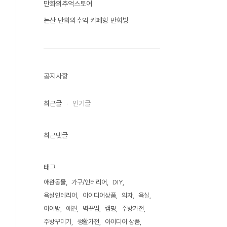
만화의추억스토어
논산 만화의추억 카페형 만화방
공지사항
최근글
인기글
최근댓글
태그
애완동물
가구/인테리어
DIY
욕실인테리어
아이디어상품
의자
욕실
아이방
애견
벽꾸밈
캠핑
주방가전
주방꾸미기
생활가전
아이디어 상품