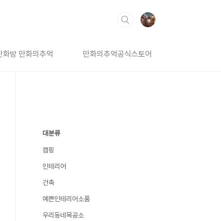
만화방 만화의추억
만화의추억공식스토어
대분류
캠핑
인테리어
건축
예쁜인테리어소품
우리동네목공소