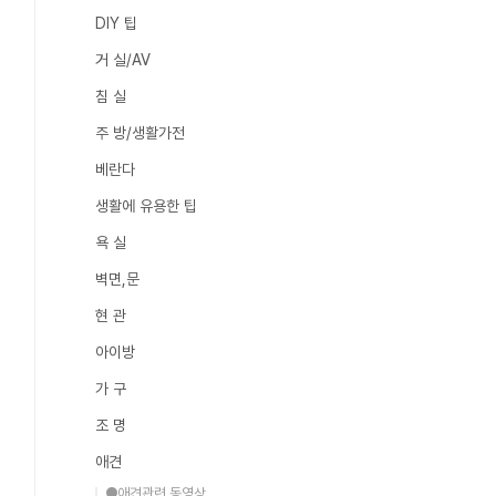
DIY 팁
거 실/AV
침 실
주 방/생활가전
베란다
생활에 유용한 팁
욕 실
벽면,문
현 관
아이방
가 구
조 명
애견
●애견관련 동영상