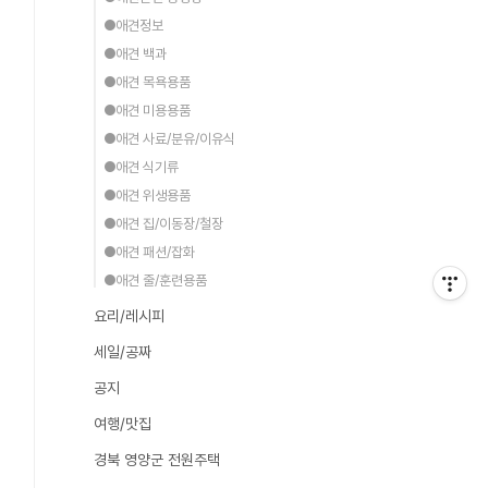
●애견정보
●애견 백과
●애견 목욕용품
●애견 미용용품
●애견 사료/분유/이유식
●애견 식기류
●애견 위생용품
●애견 집/이동장/철장
●애견 패션/잡화
●애견 줄/훈련용품
요리/레시피
세일/공짜
공지
여행/맛집
경북 영양군 전원주택