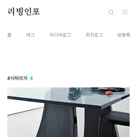
본문 바로가기
리빙인포
홈
태그
미디어로그
위치로그
방명록
식탁의자
4