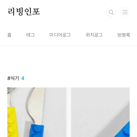
본문 바로가기
리빙인포
홈
태그
미디어로그
위치로그
방명록
식기
4