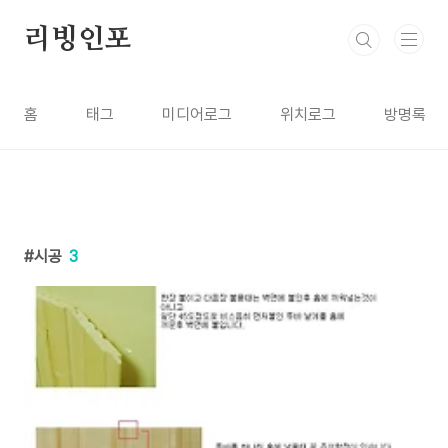
본문 바로가기
리빙인포
홈
태그
미디어로그
위치로그
방명록
시공
3