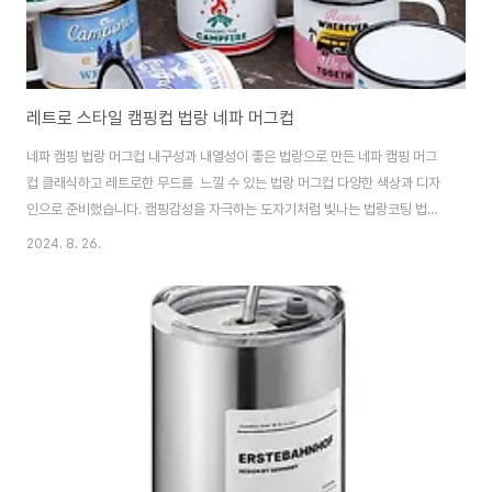
레트로 스타일 캠핑컵 법랑 네파 머그컵
네파 캠핑 법랑 머그컵 내구성과 내열성이 좋은 법랑으로 만든 네파 캠핑 머그
컵 클래식하고 레트로한 무드를 느낄 수 있는 법랑 머그컵 다양한 색상과 디자
인으로 준비했습니다. 캠핑감성을 자극하는 도자기처럼 빛나는 법랑코팅 법랑
은 스테인리스처럼 가볍고 녹슬지않아 다루기 쉬우며 냄새가 잘 베지 않고 가
2024. 8. 26.
볍고 튼튼하여 캠핑용이나 야외용으로 적합한 제품입니다 지름 9.3cm 총 가
로 12cm 높이 7.8cm 무게 155g 용량350ml 재질법랑(본에나
멜)https://smartstore.naver.com/treebook1/products/10468191206 네
파 캠핑 등산 법랑 머그컵 캠핑컵 350ml : 만화의추억스토어[만화의추억스토
어] 만화의추억 공식스토어 캠핑 / 생활용품 / ITsmartstore.nave..