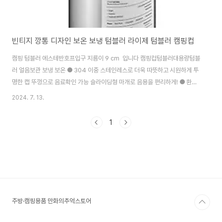
빈티지 깡통 디자인 보온 보냉 텀블러 라이제 텀블러 캠핑컵
캠핑 텀블러 에스테반호프입구 지름이 9 cm 입니다 캠핑컵텀블러대용량텀블
러 얼음보관 보냉 보온 ● 304 이중 스테인레스로 더욱 따뜻하고 시원하게 투
명한 캡 뚜껑으로 음료확인 가능 슬라이딩형 마개로 음용을 편리하게! ● 환경
을 보호할 수 있는 스테인레스 빨대 & 세척솔 포함캠핑 캠핑용품 보냉가방사무
2024. 7. 13.
실 일상에서 스포츠물통 대용량보온병으로 사용 하기 좋은 제품입니다 텀블러
세척은 스텐 빨대 세척솔 포함입니다 캠핑물통 텀블러 추천제
1
품 https://smartstore.naver.com/treebook1/products/10574299812 에
스테반호프 스텐 빨대 라이제 텀블러 캠핑컵 350ml : 만화의추억스토어[만화
의추억스토어] 만화의추억 공식스토어 캠핑 / 생활용품 /
ITsmartstore.naver.c..
주방·캠핑용품 만화의추억스토어