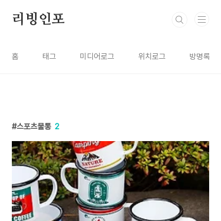
본문 바로가기
리빙인포
홈
태그
미디어로그
위치로그
방명록
스포츠물통
2