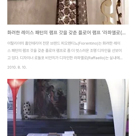
화려한 레이스 패턴의 램프 갓을 갖춘 플로어 램프 ‘라파엘로(Raffaello)’
이탈리아의 홈인테리어 전문 브랜드 피오렌티노(Fiorentino)는 화려한 레이
스 패턴의 램프 갓을 갖춘 플로어 램프로 좀 더 멋스러운 조명 디자인을 선보이
고 있다. 디자이너 로돌포 비안치가 디자인한 라파엘로(Raffaello)는 실내에
세련됨을 더해줄 수 있는 거실용 스탠드이다. 라파엘로는 금속의 토템폴 프레
2010. 8. 10.
임과 램프 갓을 정교한 레이스 무늬의 마감재로 감싸고 있어, 은은한 금빛 불빛
이 새어나가면서 실내를 비춘다. 라파엘로 플로어 램프의 크기는 높이
190cm, 가로 50cm, 세로 60cm로 우아한 거실, 로맨틱한 침실, 학구적인
분위기가 물씬 풍기는 도서관 등에 배치하면 훌륭한 실내 소품으로 빛을 발할
수 있는 제품이다. 출처: http://www.fiorentinohome.it/eng/dettag..