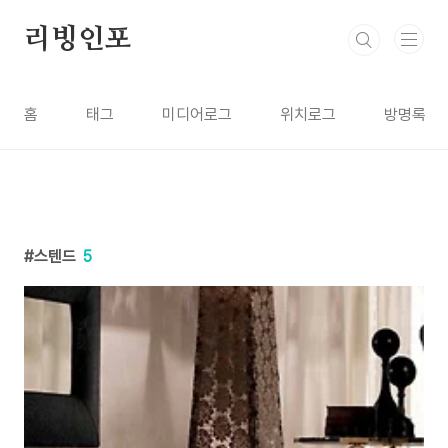
본문 바로가기
리빙인포
홈
태그
미디어로그
위치로그
방명록
스텐드
5