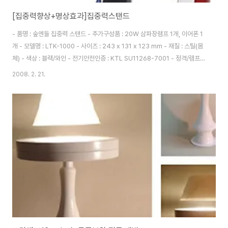
[집중력향상+명상효과]집중력스탠드
- 품명 : 숲엔들 집중력 스탠드 - 추가구성품 : 20W 삼파장램프 1개, 이어폰 1
개 - 모델명 : LTK-1000 - 사이즈 : 243 x 131 x 123 mm - 재질 : 스틸(몸
체) - 색상 : 블랙/와인 - 전기안전인증 : KTL SU11268-7001 - 정격/램프 :
220V , 소비전력20W,램프규격-안정기 내장형램프(EFTR 20EX-D) - 제조
2008. 2. 21.
사/원산지 : (주)숲엔들/중국 ☞클릭! [집중력향상+명상효과]집중력스탠드