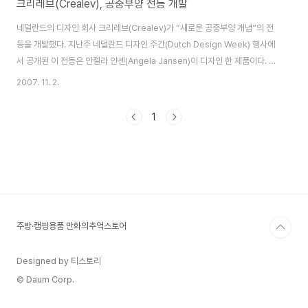
크리레브(Crealev), 공중부양 전등 개발
네덜란드의 디자인 회사 크리레브(Crealev)가 “새로운 공중부양 개념”의 전
등을 개발했다. 지난주 네덜란드 디자인 주간(Dutch Design Week) 행사에
서 공개된 이 전등은 안젤라 얀센(Angela Jansen)이 디자인 한 제품이다. 전
력 손실이 거의 없이 우수한 안정감으로 공중 부양을 할 수 있다. 크리레브의 웹
2007. 11. 2.
사이트에서는 자세한 내용을 밝히지 않고 있다. 그저 “독점 기술”이라고만 말
하고 있다. 출처 Engadget [예쁜인테리어소품] - Wassup - Dancing
1
Speaker [예쁜인테리어소품] - 디즈니의 춤추는 스피커 아이피커 [예쁜인테
리어소품] - 책상위의 작은 BGM..나무 축음기 스피커 [아이방] - Disney
Electronics Princess 13 Inches Tv..
주방·캠핑용품 만화의추억스토어
Designed by 티스토리
© Daum Corp.