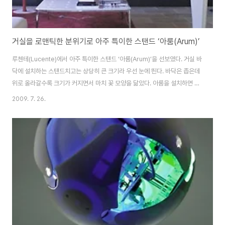
거실을 로맨틱한 분위기로 아주 특이한 스탠드 ‘아룸(Arum)’
루첸테(Lucente)에서 아주 특이한 스탠드 ‘아룸(Arum)’을 선보였다. 거실 바
닥에 설치하는 스탠드치고는 상당히 큰 크기라 우선 눈에 띈다. 바닥은 좁은데
위로 올라갈수록 크기가 커지면서 마치 꽃 모양을 닮았다. 아룸을 설치하면 거
실을 로맨틱한 분위기로 바꿀 수 있을 것이다. 디자이너 샌드로 샌탠토니오
2009. 7. 26.
(Sandro Santantonio)의 작품인 아룸은 국제 조명박람회(Euroluce
2009)에서 가장 흥미로운 스탠드 중 하나로 주목받았다. 보는 각도에 따라 아
주 다른 느낌이 들기 때문에 스탠드를 빙 둘러보며 감상하는 것도 색다른 경험
이 될 것이다. 프레임은 흰색 페인트칠을 한 금속으로 제작했고, 전등갓은 세탁
할 수 있는 섬유로 만들었다. 색상은 빨간색과 아이보리 색으로 나왔다. 출처
http:..