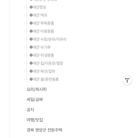
●애견정보
●애견 백과
●애견 목욕용품
●애견 미용용품
●애견 사료/분유/이유식
●애견 식기류
●애견 위생용품
●애견 집/이동장/철장
●애견 패션/잡화
●애견 줄/훈련용품
요리/레시피
세일/공짜
공지
여행/맛집
경북 영양군 전원주택