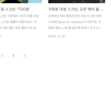
돔 스크린 ‘TOOB’
가정용 대형 스크린, 오픈 에어 홈 스크린 ,우리집이 영화관으로..
)스크린 극장에서 아이디어를 얻은
세계적인 옥외 영화관 장비 제조사 오픈 에어
 스크린 제품이 개발되었다. 극
시네마(Open Air Cinema)가 이번에는 가
린 대비 훨씬 작은 플라스틱 반원
정용 대형 스크린을 출시해 화제가 되고 있
OB) 스크린’은 집안에서 영화나
다. 가로 세로가 약 5미터(16피트), 2.7미터
0.
2008. 12. 10.
을 즐기기에 적합한 제품이다.
(9피트)에 달하는 대형 스크린으로 공기를 불
t 사이즈의 이 제품에는 18인치 리플
어넣어 부풀려 사용하는 제품이다. 이 오픈
며, 사용 중인 모든 홈 씨어터
에어 홈 스크린(Open Air Home Screen)
1
 이미지를 스크린으로 영사한
은 정원용으로 시중에 나온 스크린 중 최대
솔, DVD 또는 블루레이 플레이어
크기로, 이 스크린만 있으면 정원이 가족 야
 엔터테인먼트 기기는 무엇이든
외 영화관으로 탈바꿈하는 것은 식은 죽 먹기
있다. 42인치 플라즈마 스크린에
이다. 공기를 넣어 부풀리기 위해 제품에는
하지만, 1만달러 이상을 투자해
블로우어 팬이 포함되어 있어, 준비시간은 몇
터를 구매할 생각이 없는 소비자에
초면 충분하다. 가정용 대형 스크린을 구매하
품인 듯하다. 돔 프로젝션은 비
는 소비자들은 설치와 보관 등의 어려움을 고
 경험을 원하는 소비자들을 타겟
려하지 않을 수 없다. 하지만 오픈 에어 홈 스
며, 야외용 버전(8ft x 16ft)
크린 사용자들은 그런 걱정이 없다. ..