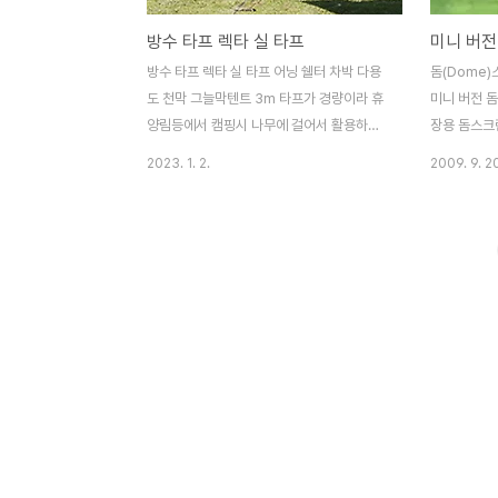
방수 타프 렉타 실 타프
미니 버전 
방수 타프 렉타 실 타프 어닝 쉘터 차박 다용
돔(Dome
도 천막 그늘막텐트 3m 타프가 경량이라 휴
미니 버전 돔
양림등에서 캠핑시 나무에 걸어서 활용하셔
장용 돔스크
도 됩니다 쉘터로 활용하시면 비박이나 잠시
형 ‘툽(TO
2023. 1. 2.
2009. 9. 2
쉬어 가실때 참으로 유용하게 사용가능합니
비디오 게임
다.^^ 방수포나 대형 돗자리로 활용이 가능하
3ft x 6f
여 야외에서 더욱 활용도가 우수합니다. 해먹
렉터가 탑재되
사용시 낮에는 햇빛을 차단해 시원하며, 밤에
프로젝터상의
는 이슬을 막아서 쾌적한 환경에서 주무실수
다. 게임 콘
있습니다 타프,전용파우치 팩파우치(색상랜
등 사용자의
덤) 알루미늄팩 스트링(색상랜덤) 방수포나
이용할 수 
대형 돗자리로 활용이 가능하여 야외에서 더
만족하지 못
욱 활용도가 우수합니다. 제품구매
풀 홈 씨어
http://manhwashop.store/products/7232777015
게 적합한 제
방수 타프 렉타 실 타프 어닝 쉘터 차박 다용
용 효율적인
도 천막 그늘막텐트 3m : 만화의추억스토어
으로 개발되었으