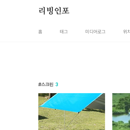
본문 바로가기
리빙인포
홈
태그
미디어로그
위
스크린
3