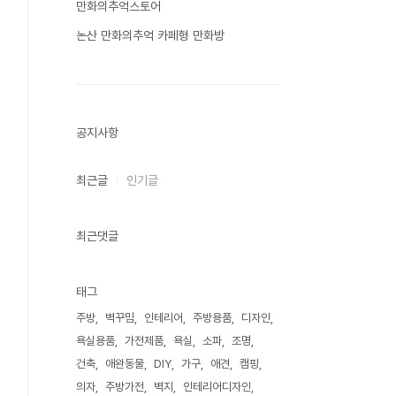
만화의추억스토어
논산 만화의추억 카페형 만화방
공지사항
최근글
인기글
최근댓글
태그
주방
벽꾸밈
인테리어
주방용품
디자인
욕실용품
가전제품
욕실
소파
조명
건축
애완동물
DIY
가구
애견
캠핑
의자
주방가전
벽지
인테리어디자인