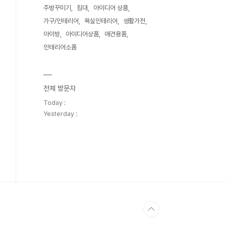
주방꾸미기
침대
아이디어 상품
가구/인테리어
욕실인테리어
생활가전
아이방
아이디어상품
애견용품
인테리어소품
전체 방문자
Today :
Yesterday :