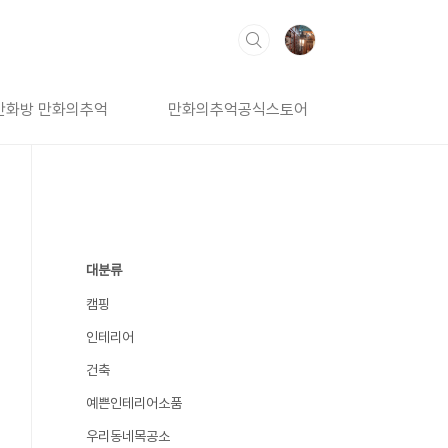
만화방 만화의추억
만화의추억공식스토어
대분류
캠핑
인테리어
건축
예쁜인테리어소품
우리동네목공소