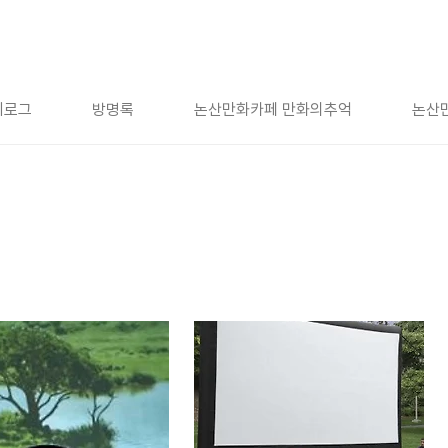
치로그
방명록
논산만화카페 만화의추억
논산