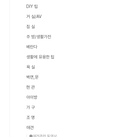
DIY 팁
거 실/AV
침 실
주 방/생활가전
베란다
생활에 유용한 팁
욕 실
벽면,문
현 관
아이방
가 구
조 명
애견
●애견관련 동영상