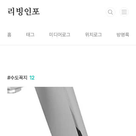
본문 바로가기
리빙인포
홈
태그
미디어로그
위치로그
방명록
수도꼭지
12