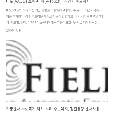
바도(VADO) 브이-터치(v-touch)’ 세면기 수도꼭지
바도(VADO)에서 최신 혁신 카탈로그에 ‘브이-터치(v-touch)’ 세면기 수도꼭
지를 추가했다. 아주 부드러운 재질로 사용이 간편하고, 물의 세기를 바꿔줄 '터
치-패드'도 있다. 디지털 디스플레이에는 자동온도조절장치로 제어되는 물의
온도가 표시된다. 빨간 파란 점과 숫자들이 쉽게 눈에 띄면서도, 흰색의 텍노릴
2009. 9. 14.
(Tecnoril) 재질을 통해 은은하게 디스플레이 되기 때문에 아주 고급스럽다.
흰색의 매끈한 곡선은 아치 형태를 하고 있는 검은색의 수도꼭지와 아주 잘 어
울려, 업계에서도 아주 독특하고 세련된 디자인으로 꼽힌다. 바도는 브이-터치
제품을 디지털 샤워기와 욕조용 수도꼭지를 벽에 장착하는 제품에까지 확장할
계획이다. 바도의 혁신 카탈로그에는 폭포수처럼 물이 쏟아지는 시너리
(Synerie) 제품, ..
자동센서 수도꼭지 터치-프리 수도꼭지, 정전용량 센서사용으로 신뢰감 높여!