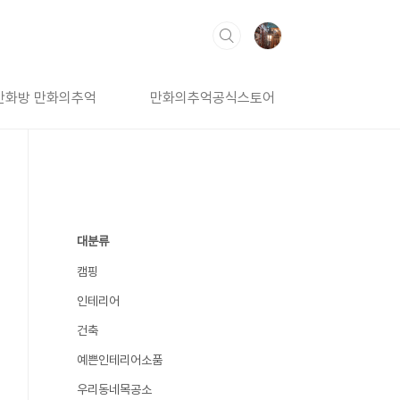
만화방 만화의추억
만화의추억공식스토어
대분류
캠핑
인테리어
건축
예쁜인테리어소품
우리동네목공소