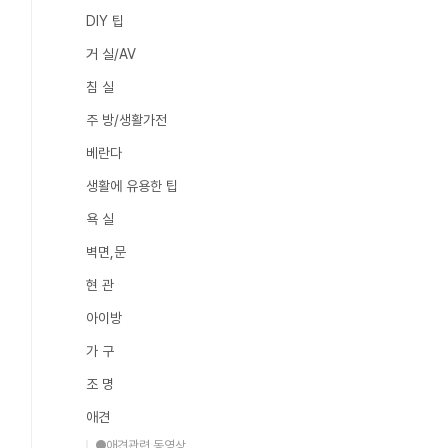
DIY 팁
거 실/AV
침 실
주 방/생활가전
베란다
생활에 유용한 팁
욕 실
벽면,문
현 관
아이방
가 구
조 명
애견
●애견관련 동영상