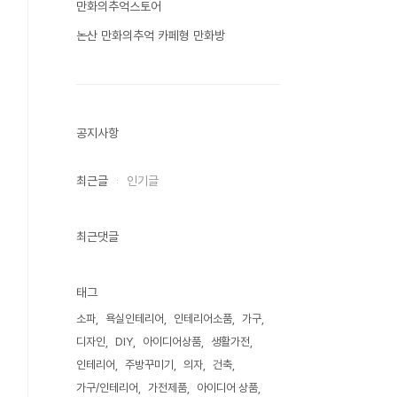
만화의추억스토어
논산 만화의추억 카페형 만화방
공지사항
최근글
인기글
최근댓글
태그
소파
욕실인테리어
인테리어소품
가구
디자인
DIY
아이디어상품
생활가전
인테리어
주방꾸미기
의자
건축
가구/인테리어
가전제품
아이디어 상품