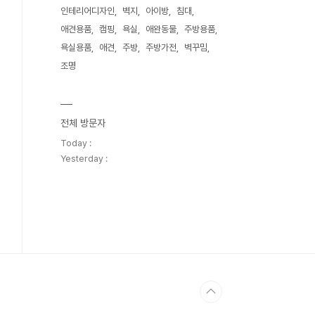
인테리어디자인
벽지
아이방
침대
애견용품
캠핑
욕실
애완동물
주방용품
욕실용품
애견
주방
주방가전
벽꾸밈
조명
전체 방문자
Today :
Yesterday :