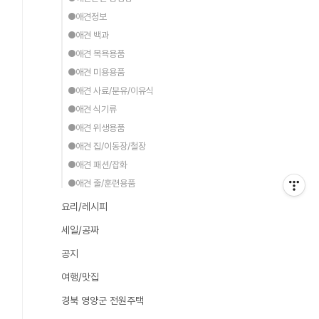
●애견정보
●애견 백과
●애견 목욕용품
●애견 미용용품
●애견 사료/분유/이유식
●애견 식기류
●애견 위생용품
●애견 집/이동장/철장
●애견 패션/잡화
●애견 줄/훈련용품
요리/레시피
세일/공짜
공지
여행/맛집
경북 영양군 전원주택