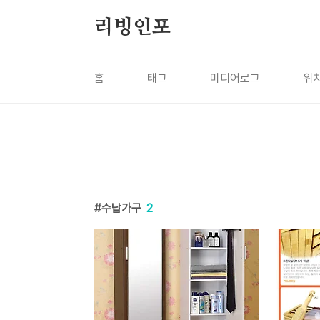
본문 바로가기
리빙인포
홈
태그
미디어로그
위
수납가구
2