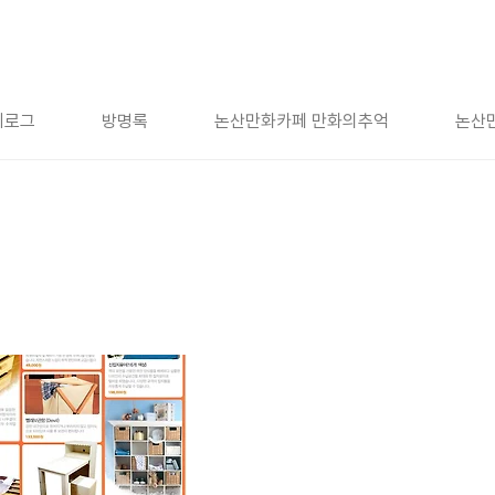
치로그
방명록
논산만화카페 만화의추억
논산