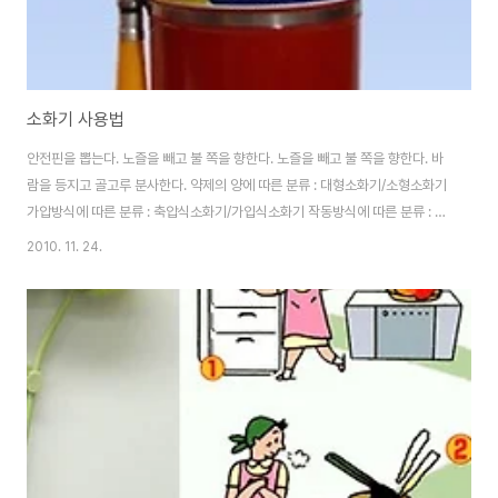
소화기 사용법
안전핀을 뽑는다. 노즐을 빼고 불 쪽을 향한다. 노즐을 빼고 불 쪽을 향한다. 바
람을 등지고 골고루 분사한다. 약제의 양에 따른 분류 : 대형소화기/소형소화기
가압방식에 따른 분류 : 축압식소화기/가입식소화기 작동방식에 따른 분류 : 축
압식, 가압식, 전도식, 파병식 소화기 약제 성분에 따른 분류 : 분말 소화약제,
2010. 11. 24.
강화액 소화약제, 이산화탄소 소화약제, 침윤 소화약제, 할로겐화합물 소화약
제 구조 및 작동 방식에 따른 분류 : 자동식 소화기, 수동식 소화기, 간이소화용
구 .A급 일반화재 : 나무나 종이, 솜, 스폰지, 섬유류 같은 일반적인 불에 타기
쉬운 가연물 화재를 가리킵니다. B급 유류화재 : "유류화재”는 쉽게 말해서 기
름과 같은 가연성 액체의 화재를 가리킵니다. C급 전기화재 : "전기화재”를 ..