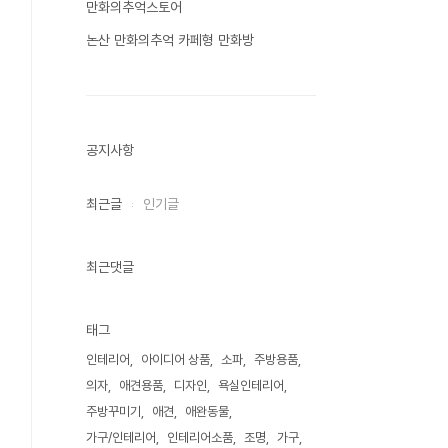
만화의추억스토어
논산 만화의추억 카페형 만화방
공지사항
최근글
인기글
최근댓글
태그
인테리어
아이디어 상품
소파
주방용품
의자
애견용품
디자인
욕실인테리어
주방꾸미기
애견
애완동물
가구/인테리어
인테리어소품
조명
가구