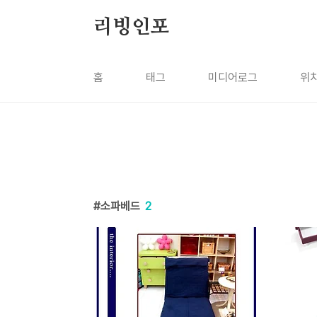
본문 바로가기
리빙인포
홈
태그
미디어로그
위
소파베드
2