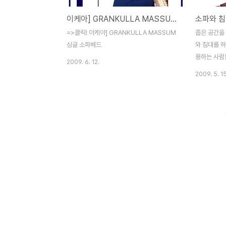
이케아] GRANKULLA MASSUM 싱글 소파베드
=>클릭! 이케아] GRANKULLA MASSUM
좁은 공간을
싱글 소파베드
와 침대를 하
용하는 사람들
2009. 6. 12.
Wohnmob
2009. 5. 15
고 과감한 색
(Ubos)’
고 낮에는 
낮에는 등받
에는 뒤로 젖
록 디자인 됐
다. 출처 ht
formen.d
혐찬][저스
용 싱글 [가 
MASSUM 
조 매직 체어