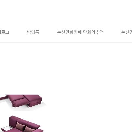
치로그
방명록
논산만화카페 만화의추억
논산