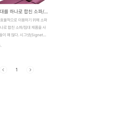
소파와 침대를 하나로 합친 소파/침대 더블침대로 변신하는 소파 ‘유보스’
 효율적으로 이용하기 위해 소파
나로 합친 소파/침대 제품을 사
이 꽤 많다. 시그넷(Signet
el)에서 세련된 디자인과 화려하
.
상의 멋진 소파/침대 ‘유보스
를 출시했다. 밤에는 침대로 사용하
소파로 사용하면 된다. 유보스는
1
이를 똑바로 세워 사용하고, 저녁
혀 편안히 휴식을 취할 수 있도
다. 더블침대로도 활용할 수 있
tp://www.bewegende-
e/ [침 실] - 드라마 태양의 여자
트모던] 저스트모던 소파베드 1인
구] - 이케아] GRANKULLA
싱글 소파베드 [가 구] - 일석삼
베드[ 의자/침대/매트 ..