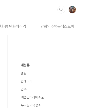
만화방 만화의추억
만화의추억공식스토어
대분류
캠핑
인테리어
건축
예쁜인테리어소품
우리동네목공소