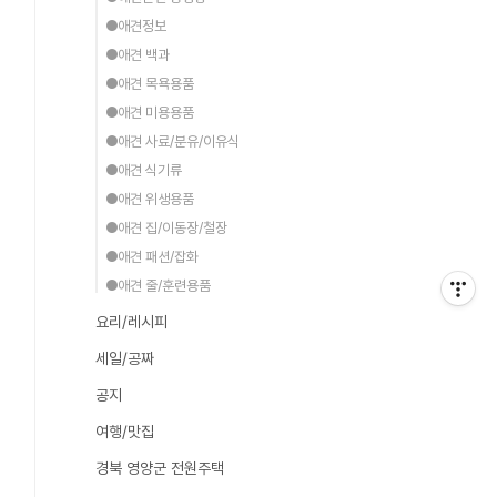
●애견정보
●애견 백과
●애견 목욕용품
●애견 미용용품
●애견 사료/분유/이유식
●애견 식기류
●애견 위생용품
●애견 집/이동장/철장
●애견 패션/잡화
●애견 줄/훈련용품
요리/레시피
세일/공짜
공지
여행/맛집
경북 영양군 전원주택