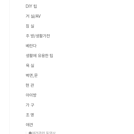
DIY 팁
거 실/AV
침 실
주 방/생활가전
베란다
생활에 유용한 팁
욕 실
벽면,문
현 관
아이방
가 구
조 명
애견
●애견관련 동영상