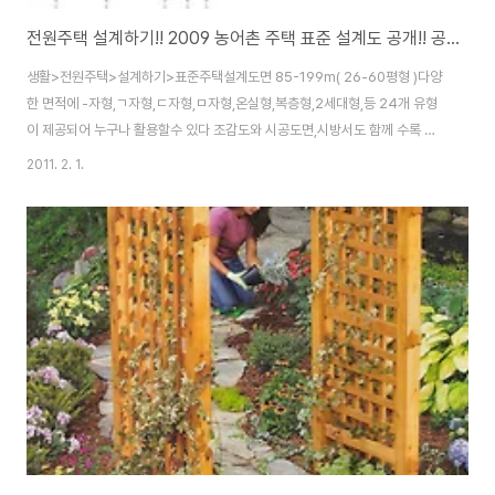
전원주택 설계하기!! 2009 농어촌 주택 표준 설계도 공개!! 공짜 전원주택 설계도면 ,무료 표준주택설계도면 구할수 있는 사이트!!
생활>전원주택>설계하기>표준주택설계도면 85-199m( 26-60평형 )다양
한 면적에 -자형,ㄱ자형,ㄷ자형,ㅁ자형,온실형,복층형,2세대형,등 24개 유형
이 제공되어 누구나 활용할수 있다 조감도와 시공도면,시방서도 함께 수록 되
었있다 이를 활용하면 따로 설계 과정을 거치지 않고 건축 신고만으로도 집을
2011. 2. 1.
지을수 있다 사이트= 한국농어촌공사 운영, 체험여행, 귀농, 귀촌, 전원생활 등
맞춤정보 제공 => 웰촌 포탈 한국농어촌공사 운영, 체험여행, 귀농, 귀촌, 전원
생활 등 맞춤정보 제공. 생활>전원주택>설계하기>표준주택설계도면
http://www.welchon.com/