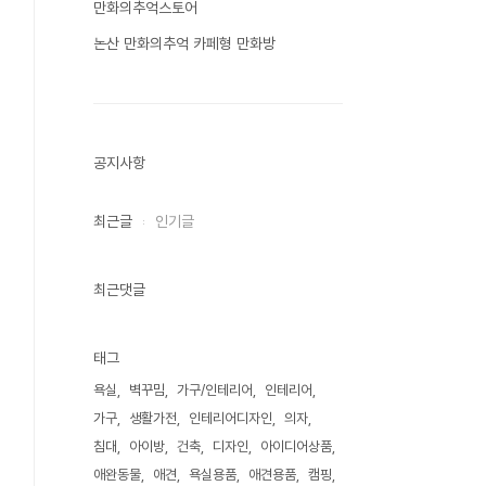
만화의추억스토어
논산 만화의추억 카페형 만화방
공지사항
최근글
인기글
최근댓글
태그
욕실
벽꾸밈
가구/인테리어
인테리어
가구
생활가전
인테리어디자인
의자
침대
아이방
건축
디자인
아이디어상품
애완동물
애견
욕실용품
애견용품
캠핑