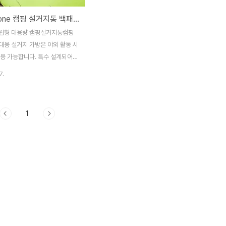
Luck Stone 캠핑 설거지통 백패킹 설거지가방 10L 그린
립형 대용량 캠핑설거지통캠핑
대용 설거지 가방은 야외 활동 시
사용 가능합니다. 특수 설계되어
나 쓰러지지 않으며 설거지 및 야
7.
척 등 다용도로 사용이 가능합니
 불필요 할 때에는 주머니에 쏙
게 보관이 가능하며 부피가 작아
1
든 휴대하면서 사용이 가능합니
방수력 캠핑물통
martstore.naver.com/treebook1/products/7286412279 Luck
용량 캠핑 설거지통 설거지가방 물
린 : 만화의추억스토어[만화의추억
용품/IT/캠핑용품
ucts/10574209476 에
re.naver.com방수재질 및 심실
누수를 방지하며 뛰어난 방수효과
. 꼼꼼..