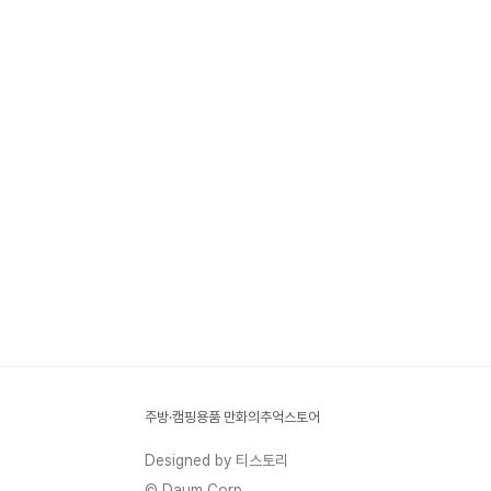
주방·캠핑용품 만화의추억스토어
Designed by 티스토리
© Daum Corp.