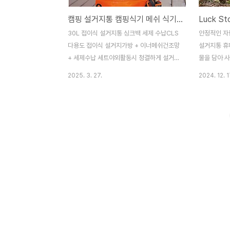
캠핑 설거지통 캠핑식기 메쉬 식기건조대
30L 접이식 설거지통 싱크백 세제 수납CLS
안정적인 자
다용도 접이식 설거지가방 + 이너메쉬건조망
설거지통 휴
+ 세제수납 세트야외활동시 청결하게 설거지
물을 담아 
가능!제품구매사이
물이 넘치거
2025. 3. 27.
2024. 12. 1
트 http://manhwashop.store/products/7618399396 캠
채, 과일 세
핑 설거지통 CLS 30L 매쉬건조망 가방세트
다.설거지 외
싱크백 세제수납세트 : 만화의추억스토어[만
넣어 간편하
화의추억스토어] 생활용품/IT/캠핑용품
언제 어디서
smartstore.naver.com이너 메쉬가방이
다.안전한 
있어서 더욱 편하게 건조 가능! 야채,과일도
https://s
간편세척가능!PVC 방수소재로 물샘 걱정
Stone 대
NO!충분한 수납공간으로 편하게 사용가능!
통 10L 그
믿고 쓰는
스토어] 생활
CLS!https://smartstore.naver.com/treebook1/prod
smartsto
스테반호프 캠핑 설거지통 컨테이너 스텐 도
링 처리로 
마 세트 ..
를 자랑합니다