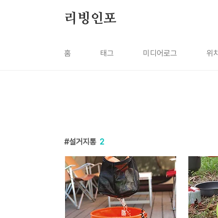
본문 바로가기
리빙인포
홈
태그
미디어로그
위
설거지통
2