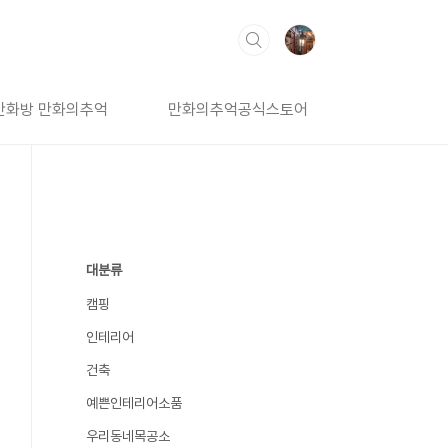
만화방 만화의추억
만화의추억공식스토어
대분류
캠핑
인테리어
건축
예쁜인테리어소품
우리동네목공소