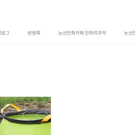
치로그
방명록
논산만화카페 만화의추억
논산