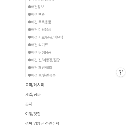
●애견정보
●애견 백과
●애견 목욕용품
●애견 미용용품
●애견 사료/분유/이유식
●애견 식기류
●애견 위생용품
●애견 집/이동장/철장
●애견 패션/잡화
●애견 줄/훈련용품
요리/레시피
세일/공짜
공지
여행/맛집
경북 영양군 전원주택