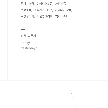
주방
조명
인테리어소품
가전제품
주방용품
주방가전
DIY
아이디어 상품
주방꾸미기
욕실인테리어
벽지
소파
전체 방문자
Today :
Yesterday :