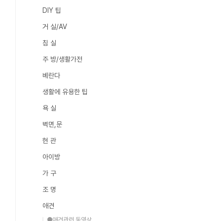
DIY 팁
거 실/AV
침 실
주 방/생활가전
베란다
생활에 유용한 팁
욕 실
벽면,문
현 관
아이방
가 구
조 명
애견
●애견관련 동영상