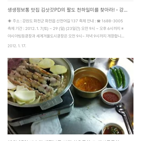
생생정보통 맛집 김삿갓PD의 팔도 천하일미를 찾아라! - 강원도편
◈ 주소 : 강원도 화천군 화천읍 산천어길 137 축제 안내 : ☎ 1688-3005
축제 기간 : 2012. 1. 7(토) ~ 29 (일) (23일간) 오전 9시 ~ 오후 6시까지 ※
아시아빙등광장과 세계겨울도시광장은 오전 9시~ 저녁 9시까지 개장합니다.
◈ (현대식) 주소 : 강원도 춘천시 조양동 50-5 ☎ 033) 253-2428 ◈ (옛
2012. 1. 17.
날 방식) 주소 : 강원도 춘천시 신북읍 천전6리 64-4번지 ☎ 033) 242-
0388 ◈ ☎ 1688-5889 http://www.addal.co.kr/ ◈ ☎ 1688-2868
http://www.jawsfood.co.kr/ ◈ ☎ 02-598-8869
http://www.kukde.co.kr/ ◈ 동태찌개 주소 : 경기도 하남시 초이동 188-
4 ☎ 0..