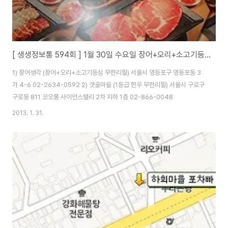
[ 생생정보통 594회 ] 1월 30일 수요일 장어+오리+소고기등심 무한리필,1등급 한우 무한리필
1) 장어생각 (장어+오리+소고기등심 무한리필) 서울시 영등포구 영등포동 3
가 4-6 02-2634-0592 2) 갯골마을 (1등급 한우 무한리필) 서울시 구로구
구로동 811 코오롱 사이언스밸리 2차 지하 1층 02-866-0048
2013. 1. 31.