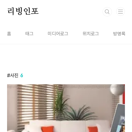
본문 바로가기
리빙인포
홈
태그
미디어로그
위치로그
방명록
사진
6