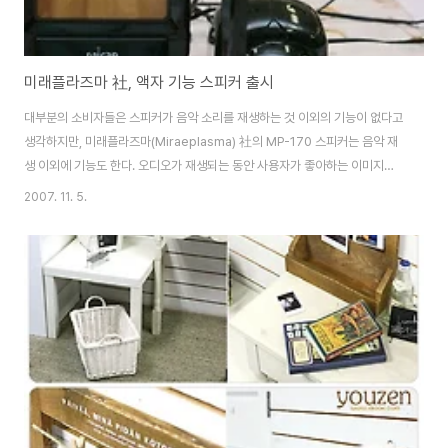
미래플라즈마 社, 액자 기능 스피커 출시
대부분의 소비자들은 스피커가 음악 소리를 재생하는 것 이외의 기능이 없다고
생각하지만, 미래플라즈마(Miraeplasma) 社의 MP-170 스피커는 음악 재
생 이외에 기능도 한다. 오디오가 재생되는 동안 사용자가 좋아하는 이미지를
디스플레이할 수도 있어, 휴대용 액자 프레임 기능도 한다. MP-170은 최상의
2007. 11. 5.
음질을 기대할 수는 없지만, 사무실에서 사용하기에는 무난하다. 신선한 이 아
이디어 제품은 33달러이다. 출처 Ubergizmo [벽면,문] - [IdeaStix] 소품/
액자 데코시트 MFA-801 [벽면,문] - 골드 컬러의 스크롤 디자인이 앤틱한 느
낌의 벽걸이 선반 [벽면,문] - 나뭇결이 그대로 살아있어 단아하면서 내츄럴한
분위기가 살아있는 고급액자 [벽면,문] - 독창적인 아이디어의 액자로 ..