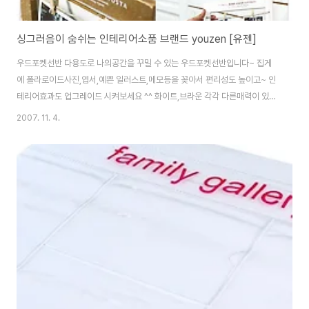
싱그러음이 숨쉬는 인테리어소품 브랜드 youzen [유젠]
우드포켓선반 다용도로 나의공간을 꾸밀 수 있는 우드포켓선반입니다~ 집게
에 폴라로이드사진,엽서,예쁜 일러스트,메모등을 꽂아서 편리성도 높이고~ 인
테리어효과도 업그레이드 시켜보세요 ^^ 화이트,브라운 각각 다른매력이 있답
니다. *빈티지 느낌을 살리기 위해 제품의 컬러링이 수작업으로...... 미니어처
2007. 11. 4.
벤치 체크무늬의 귀여운 느낌을 살린 미니어처벤치입니다. 간단한 메모나 사진
을 집게에 집어 인테리어하셔도 예쁘답니다. 와이어 물조리개 화이트,브라운
두가지 색상의 물조리개모형입니다. 견고한와이어로 튼튼하고 외형은 세련되
게 디자인되었답니다~ 화분을 넣어두시면 더욱 센스만점인 인테리어가 됩니
다. 자전거 틴포트 자전거모형의 틴포트입니다.^^ 아담한 사이즈로, 작은화분
을 넣어 장식하시기에 좋은 제품입니다. 깔끔한 디자인과..