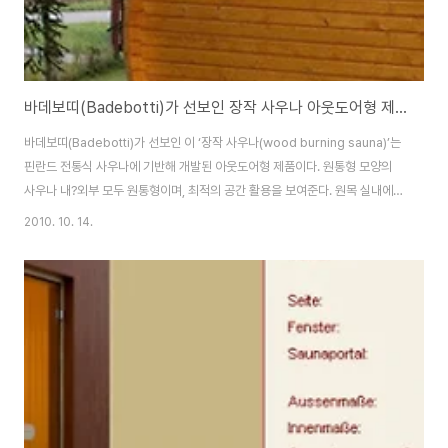
바데보띠(Badebotti)가 선보인 장작 사우나 아웃도어형 제품이다
바데보띠(Badebotti)가 선보인 이 ‘장작 사우나(wood burning sauna)’는
핀란드 전통식 사우나에 기반해 개발된 아웃도어형 제품이다. 원통형 모양의
사우나 내?외부 모두 원통형이며, 최적의 공간 활용을 보여준다. 원목 실내에는
2개 벤치와 머리 받침이 설치되어 있어, 두 사람이 편안히 누워 사용할 수 있으
2010. 10. 14.
며, 앉아 사용하는 경우에는 여러 명이 동시에 들어갈 수도 있다. 제품 사용으로
건강과 행복 그리고 즐거운 기분을 더할 수 있을 것이다. 출
처:http://www.badebotti.ch// [욕 실] - 고급스럽고 스타일리쉬한 가정용
사우나 [욕 실] - 물없이 즐기는 반신욕조 사우나 : (주)유일테크 [욕 실] - 욕실
의 프라이버시는 괜찮아? [욕 실] - 아이언맨(IRONMAN) ..