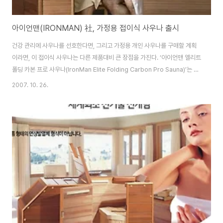
아이언맨(IRONMAN) 社, 가정용 접이식 사우나 출시
건강 관리에 사우나를 선호한다면, 그리고 가정용 개인 사우나를 구매할 계획
이라면, 이 접이식 사우나는 다른 제품대비 큰 장점을 가진다. ‘아이언맨 엘리트
폴딩 카본 프로 사우나(IronMan Elite Folding Carbon Pro Sauna)’는 공
간 절약형 제품으로, 저장을 위해 접을 경우 완성 상태의 1/4로 줄어든다. 또한,
2007. 10. 26.
스테레오 CD/라디오 사운드 시스템을 장착하고 있으며, 접근이 용이한 디지털
컨트롤 패널 그리고 선팅 처리된 강화 유리 도어와 창문이 장착된다. 이 접이식
디자인의 카본프로 사우나는 세라믹 히터 사우나보다 피부 친화적이고, 조직에
더 깊이 침투한다. 독특한 열 분산 방식이기 때문에, 사용자는 기존 세라믹 열
방식 사우나보나 더 오랜 시간 실내에 머무를 수 있다. 사우나실 ..