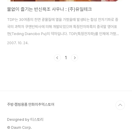
물없이 즐기는 반신욕조 사우나 : (주)유일테크
TDP는 30여종의 천연 광물질에 열을 가했을때 발생되는 합성 전자기파로 중
국의 과학자 쿠엔빈박사에 의해 개발되었으며 특정전자파폭의 중국말 영어표
현(Teding Diancibo Pu)의 약자입니다. TDP(특정전자파)를 인체에 가했
을때 나타나는 호전반응(명현반응)과 치료효과는 이미 수많은 임상실험을 통
2007. 10. 24.
하여 입증되었으며 이것을 토대로 하여 중국에서는 "신등"이라는 치료기를 개
발하였고 현재 국내의 수많은 병원에서는 신등치료기를 직수입하여다양한 용
1
도와 치료기로 사용하고 있습니다.(여러 웹사이트에서 tdp를 찿으면 쉽게 확
인할 수 있음) "신등치료기"는 30여종의 무기원소(철,칼슘,아연,구리,셀레늄
등)를 일정한 비례로 원형 혹은 구형의 0.5mm~1.5mm의 저탄소 강철판위에
0.3mm~0.6mm의 두께로 부..
주방·캠핑용품 만화의추억스토어
Designed by 티스토리
© Daum Corp.