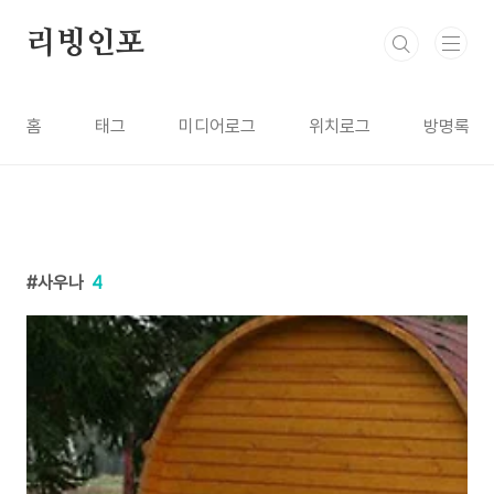
본문 바로가기
리빙인포
홈
태그
미디어로그
위치로그
방명록
사우나
4