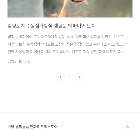
캠핑토치 수동점화방식 캠핑문 빅파이어 토치
캠핑문 빅파이어 토치 MT3915 캠핑, 낚시, 야외에서 점화를 간편히! 가스토
치 캠핑토치 수동점화방식으로 고장이 적은 장점이 있고 부탄가스 이소가스 간
편한 사용법과 뛰어난 화력의 토치입니다. 견고한 재질 강한 화력의 토치 화구
는 견고한 304스텐레스 재질이며 가스조절레버와 타부품은 알루미늄합금으
2022. 10. 24.
로 제작하여 요리용 야외 혹은 실내에서 장기간 사용가능합니다. 언제 어디서
나 간편하게 사용할 수 있는 빅파이어토치 활용하기 좋은 각도로 구부러져 있
1
어서 더욱 편리합니다. 제품구매사이트
https://smartstore.naver.com/treebook1/products/6532828432
캠핑문 빅파이어 mt3915 부탄가스 이소가스 토치 : 만화의추억스토어 [만화
의추억스토어] 생활용품/IT/캠핑용품 smarts..
주방·캠핑용품 만화의추억스토어