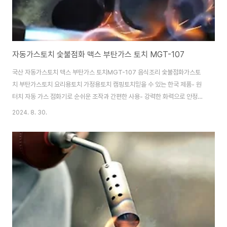
자동가스토치 숯불점화 맥스 부탄가스 토치 MGT-107
국산 자동가스토치 맥스 부탄가스 토치MGT-107 음식조리 숯불점화가스토
치 부탄가스토치 요리용토치 가정용토치 캠핑토치믿을 수 있는 한국 제품- 원
터치 자동 가스 점화기로 순쉬운 조작과 간편한 사용- 강력한 화력으로 안정적
으로 높은 온도의 불꽃 유지- 안전하고 깔끔한 디자인- 다양한 용도로 사용*
2024. 8. 30.
음식 조리 및 취미활동 (요리에 맛있는 불맛 제공)* 바베큐(BBQ) 숯불 점화*
간단한 용접 및 수도관 해빙* PVC 배관 파이프 및 전선 작업* 화목 난로 / 캠
핑 화로대에 불피우기
https://smartstore.naver.com/treebook1/products/7326481472 국
산 자동가스토치 맥스 부탄가스 토치MGT-107 음식조리 숯불점화 : 만화의
추억스토어[만화의추억스토어] 생활용품/IT/캠핑용..