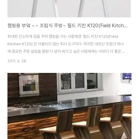
캠핑용 부엌 ~~ 조립식 주방~ 필드 키친 K120(Field Kitchen K120)
최대한 간소하게 짐을 꾸려 캠핑을 가는 사람에겐 ‘필드 키친 K120(Field
Kitchen K120)’은 어울리지 않는 취사 도구이다. 하지만 네모난 트렁크 하나
에 중요한 주방 살림을 몽땅 다 넣어 싸가고 싶은 사람에게는 이보다 더 좋은 제
품은 아직 시중에 없다. 접이식, 혹은 조립식 주방을 트렁크에 넣은 것 치고 좀
2011. 6. 28.
부피가 큰 편이기는 하지만 이거 하나면 다른 무엇인가를 따로 들고 갈 필요가
없다는 점이 큰 매력 포인트이다. 일단 버너가 안에 들어가 있고, 식사 준비에
필요한 가스통이나 기타 필요한 용품들을 넣을 수 있는 저장 공간도 충분하다.
모두 접어서 닫으면 ‘필드 키친 K120’은 49cm(세로)*65cm(가
로)*38cm(너비)로 줄어든다. 외부 사이드를 감싸고 있는 금속 부분은 알루미
늄 패..