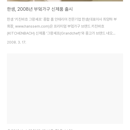
한샘, 2008년 부엌가구 신제품 출시
한샘 '키친바흐 그랑셰프' 종합 홈 인테리어 전문기업 한샘(대표이사 최양하 부
회장, www.hanssem.com)은 프리미엄 부엌가구 브랜드 키친바흐
(KITCHENBACH) 신제품 ‘그랑셰프(Grandchef)’와 중고가 브랜드 네오유
로(NEOEURO) 신제품 ‘드림라인(Dream Line)’과 ‘노블 블랙&화이트
2008. 3. 17.
(Noble Black&White)’를 새롭게 출시했다고 17일 밝혔다. 이번에 출시한
‘키친바흐 그랑셰프(Grandchef)’는 자연스런 곡선으로 가공한 체리 원목과
세련된 스테인리스 스틸을 콤비한 아일랜드를 통해 고급 레스토랑의 전문 요리
사가 된 듯한 느낌을 선사한다. 체리 원목에는 습기에 의한 변형을 방지하는 특
수 가공을, 스테인리스 스틸에는 긁힘에 강하고 고급스러워 보이는 특수 가공
을 했..