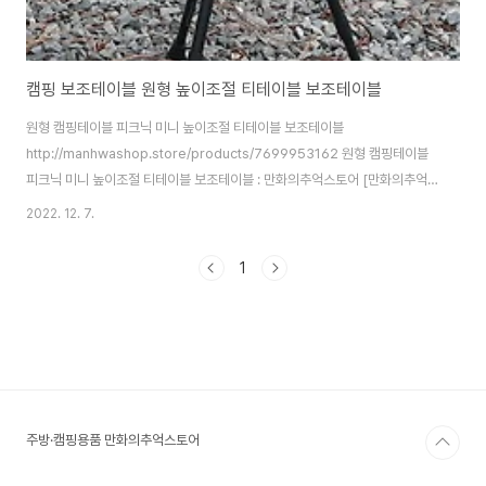
캠핑 보조테이블 원형 높이조절 티테이블 보조테이블
원형 캠핑테이블 피크닉 미니 높이조절 티테이블 보조테이블
http://manhwashop.store/products/7699953162 원형 캠핑테이블
피크닉 미니 높이조절 티테이블 보조테이블 : 만화의추억스토어 [만화의추억
스토어] 생활용품/IT/캠핑용품 smartstore.naver.com 캠핑 피크닉 미니
2022. 12. 7.
테이블 견고한 삼각 다리 프레임 밀도가 높고 두꺼운 테이블상판과 견고한 알
루미늄 다리 프레임 자유높게 높이 조절 가능한 다리 프레임 특정 단수가 있는
1
게아니여서 어떤높이든 설정 가능합니다. 높이조절 하이 53.5cm 로우35cm
까지 됩니다
주방·캠핑용품 만화의추억스토어