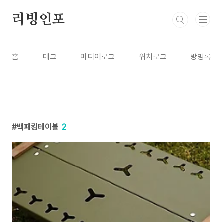
본문 바로가기
리빙인포
홈
태그
미디어로그
위치로그
방명록
백패킹테이블
2