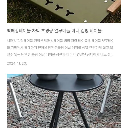
백패킹테이블 차박 초경량 알루미늄 미니 캠핑 테이블
백패킹 캠핑테이블 원액션 백패킹테이블 캠핑 경량 테이블 티테이블 보조테이
블 가벼워서 휴대하기 편해요 원액션폴딩 싱글 테이블 정말 간편하게 접고 펼
칠수 있는 원액션 폴딩 싱글 테이블 상판과 다리가 연결된 상태에서 바로 접고
펼칠수 있어서 백패킹하시는 분, 자전거 여행, 오토바이 여행하시는 분들에게
2024. 11. 23.
꼭 필요한 필수 아이템이 될꺼라 생각됩니다. ※테이블 양쪽에 나무는 테이블
오므러짐을 방지하기 위한 부품이며 기본 포함입니다. 꼭 사용하지 않아도 무
방합니다.제품구매 링크
https://smartstore.naver.com/treebook1/products/10222371960 백
패킹 캠핑테이블 원액션 폴딩 백패킹테이블 : 만화의추억스토어[만화의추억스
토어] 만화의추억 공식스토어 캠핑 / 생활용품 / ITsmart..