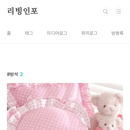
본문 바로가기
리빙인포
홈
태그
미디어로그
위치로그
방명록
방석
2