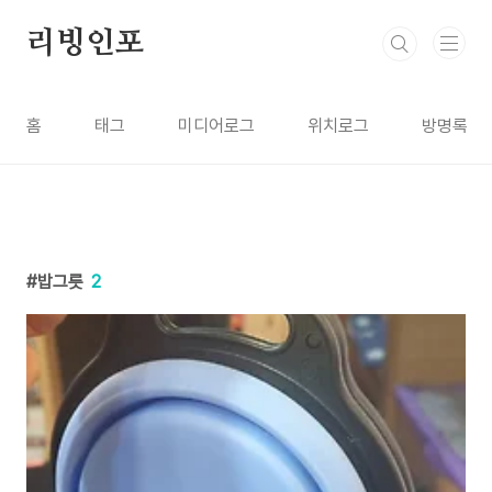
본문 바로가기
리빙인포
홈
태그
미디어로그
위치로그
방명록
밥그릇
2