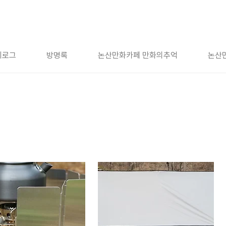
치로그
방명록
논산만화카페 만화의추억
논산