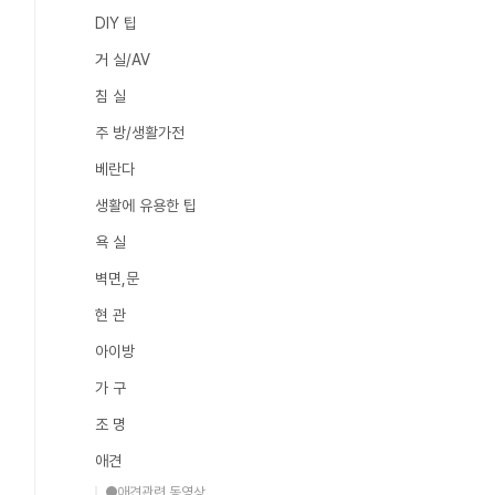
DIY 팁
거 실/AV
침 실
주 방/생활가전
베란다
생활에 유용한 팁
욕 실
벽면,문
현 관
아이방
가 구
조 명
애견
●애견관련 동영상