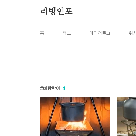
본문 바로가기
리빙인포
홈
태그
미디어로그
위
바람막이
4