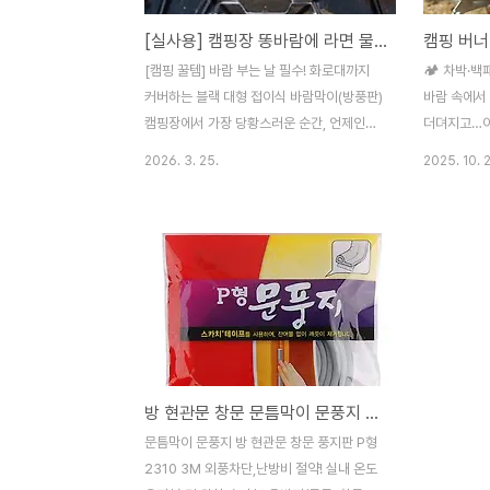
[실사용] 캠핑장 똥바람에 라면 물 안 끓을 때... 대형 블랙 바람막이가 정답이네요.
[캠핑 꿀템] 바람 부는 날 필수! 화로대까지
🏕️ 차박·
커버하는 블랙 대형 접이식 바람막이(방풍판)
바람 속에서
캠핑장에서 가장 당황스러운 순간, 언제인가
더뎌지고…이
요? 즐겁게 요리를 시작했는데 갑자기 불어
막이입니다.
2026. 3. 25.
2025. 10. 2
오는 바람 때문에 불꽃이 춤을 추고, 물은 도
스토브 가림
통 끓지 않을 때... 정말 '열받는' 상황이죠.화
지 챙긴 야외
로대 불꽃이 한쪽으로 쏠려 재가 날리고 텐트
징✅ 효과적
로 불똥이 튈까 걱정했던 경험, 캠퍼라면 누
화력을 안정
구나 한 번쯤 있으실 겁니다. 오늘은 이런 고
간 낭비를 줄
민을 한 방에 해결해 줄 블랙 대형 접이식 캠
필요에 따라
핑 바람막이를 소개해 드립니다.### 왜 '대
양한 사이즈
형' 바람막이가 필요할까?일반적인 작은 방
경량 알루미
풍판은 가스버너 하나 가리기도 벅찬 경우가
알루미늄 소
방 현관문 창문 문틈막이 문풍지 풍지판
많습니다. 하지만 이번에 소개하는 제품은 가
어디든 부담 
스버너는 물론, 대형 화로대까지 충분히 감싸
실 최소화가
문틈막이 문풍지 방 현관문 창문 풍지판 P형
는 사이즈가 핵심입니다.✅ 이 제품의 심쿵
고,화력 손실
2310 3M 외풍차단,난방비 절약! 실내 온도