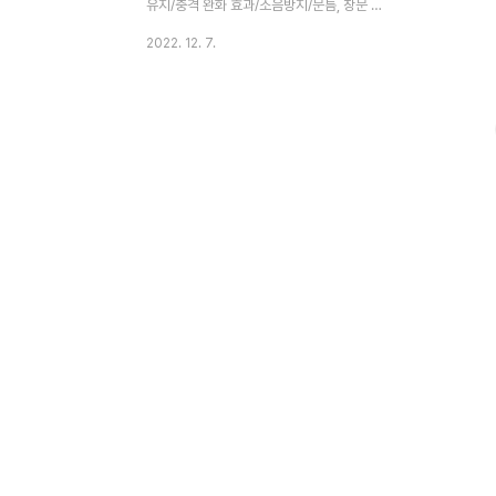
포인트압도적인..
가 가능합니다.
유지/충격 완화 효과/소음방지/문틈, 창문 틈
간편 시공 문틈 등의 외풍을 차단하여 실내
2022. 12. 7.
공기를 따뜻하게 합니다. 제품구매링크
http://manhwashop.store/products/7711545726
문틈막이 문풍지 방 현관문 창문 풍지판 P형
2310 3M : 만화의추억스토어 [만화의추억
스토어] 생활용품/IT/캠핑용품
smartstore.naver.com 문 개폐 시에 충
격을 완충해 줍니다. 방음, 방충 효과가 있습
니다. 실내외 겸용 문틈막이 문풍지 방 현관
문 풍지판