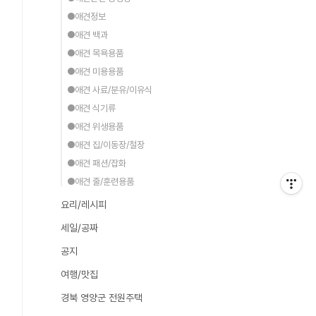
●애견정보
●애견 백과
●애견 목욕용품
●애견 미용용품
●애견 사료/분유/이유식
●애견 식기류
●애견 위생용품
●애견 집/이동장/철장
●애견 패션/잡화
●애견 줄/훈련용품
요리/레시피
세일/공짜
공지
여행/맛집
경북 영양군 전원주택