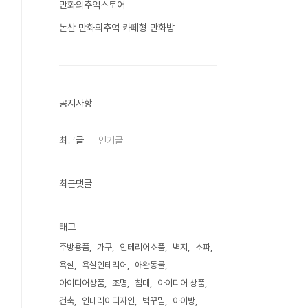
만화의추억스토어
논산 만화의추억 카페형 만화방
공지사항
최근글
인기글
최근댓글
태그
주방용품
가구
인테리어소품
벽지
소파
욕실
욕실인테리어
애완동물
아이디어상품
조명
침대
아이디어 상품
건축
인테리어디자인
벽꾸밈
아이방