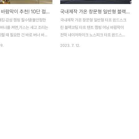
캠핑 버너 바람막이 추천! 10단 접이식 경량 스토브 가림막 리뷰
국내제작 가온 창문형 일반형 블랙코팅 타프 윈드스크린
백패킹·감성 캠핑 필수템!불안정한
국내제작 가온 창문형 일반형 타프 윈드스크
 버너를 켜면,가스는 새고 조리는
린 블랙코팅 타프 텐트 캠핑 어닝 바람막이
럴 때 필요한 건 바로 버너 바람
천막 네이처하이크 노스피크 타프 윈드스크
오늘 소개할 제품은10단 접이식
린 믿을 수 있는 국내 제작 비교 불가 퀄리티
9.
2023. 7. 12.
막으로,실용성은 물론 휴대성까
100% 국내제작 국내에서 제작 믿을 수 있는
 요리 필수템이에요.✔️ 제품 특
자재 사용자의 편의를 위해 세심한 부분까지
인 바람 차단야외에서 불안정한
꼼꼼하게 제작합니다 캠핑카 카라반 캠핑용
적으로 유지해가스 낭비·조리 시
품 캠핑 텐트 바람막이 블랙 코팅 자외선 완
여줍니다.✅ 10단 접이식 구조
벽 차단 / 립스탑 원단 2차 찢어짐 번짐 방지
 자유롭게 펼치고 접을 수 있어다
/ 내수압 20,000 비&습기 완벽 차단 사생활
의 스토브/버너와 호환됩니다.✅
윈드스크린 가림막 차박 타프 캠핑바람막이
늄 재질가볍고 내구성이 뛰어난
사이즈 참조 가온 540- 창문형/ 가온540 /
재로 제작되어백패킹, 차박, 캠핑
420cmx180cm/ 가온 400 사이즈
없이 휴대 가능합니다.✅ 열 손
370cmx180cm 제조국 대한민국/ 색상 외
림막 덕분에 조리 효율도 높아지
부웜그레이+ 블랙/내부 블랙 소재150D 폴
 없이 더 빠르고 안전하게 요리
리 립스탑 블랙코팅, UV코팅, PU코팅 구성