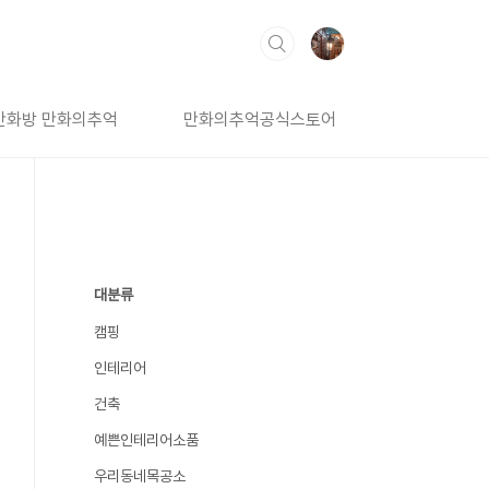
만화방 만화의추억
만화의추억공식스토어
대분류
캠핑
인테리어
건축
예쁜인테리어소품
우리동네목공소