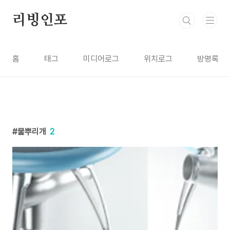
본문 바로가기
리빙인포
홈
태그
미디어로그
위치로그
방명록
물뿌리개
2