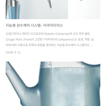
지능형 관수제어 시스템- 아쿠아리어스
산업디자이너 에이딘 오즈토프라크(Aydin Oztoprak)와 오즈 루히 울반
(Ozgur Ruhi Ulvan)이 고안한 ‘아쿠아리어스(Aquarius)’는 토양, 작황, 날
씨에 따라 자동으로 최적의 유량을 제어하는 지능형 관수제어 시스템이다. 아
쿠아리어스는 친환경적인 태양열에너지로 작동하며, 원거리 제어가 가능하다.
2008. 9. 12.
습기측정 센서가 축대에 부착되어 있어 토양 수준에 따른 습기정도를 체크할
수 있다. 세계의 물 자원 대다수가 농업관개용으로 사용된다는 점에서 지능형
관수제어 시스템인 아쿠아리어스는 최적화되고, 효율적인 관개 수단으로 물 낭
비를 막아 자원 절약에도 기여할 것이다. 야외용 전문기기인 아쿠아리어스는
기술과 기능 못지않은 세련된 디자인으로 시각적인 즐거움도 함께 살렸다. 출
처http://www.ay..