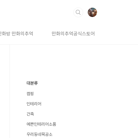
만화방 만화의추억
만화의추억공식스토어
대분류
캠핑
인테리어
건축
예쁜인테리어소품
우리동네목공소