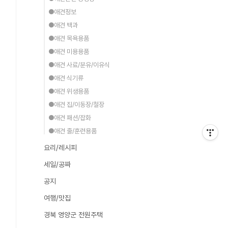
●애견정보
●애견 백과
●애견 목욕용품
●애견 미용용품
●애견 사료/분유/이유식
●애견 식기류
●애견 위생용품
●애견 집/이동장/철장
●애견 패션/잡화
●애견 줄/훈련용품
요리/레시피
세일/공짜
공지
여행/맛집
경북 영양군 전원주택