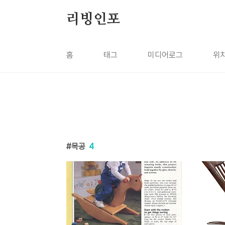
본문 바로가기
리빙인포
홈
태그
미디어로그
위
목공
4