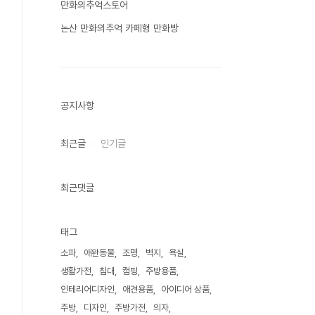
만화의추억스토어
논산 만화의추억 카페형 만화방
공지사항
최근글
인기글
최근댓글
태그
소파
애완동물
조명
벽지
욕실
생활가전
침대
캠핑
주방용품
인테리어디자인
애견용품
아이디어 상품
주방
디자인
주방가전
의자