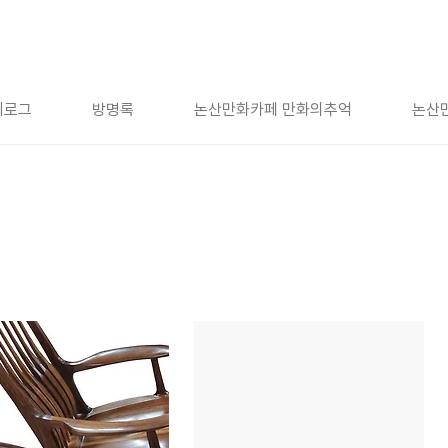
치로그
방명록
논산만화카페 만화의추억
논산