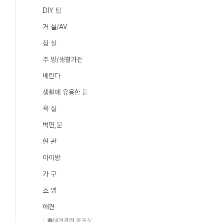
DIY 팁
거 실/AV
침 실
주 방/생활가전
베란다
생활에 유용한 팁
욕 실
벽면,문
현 관
아이방
가 구
조 명
애견
●애견관련 동영상