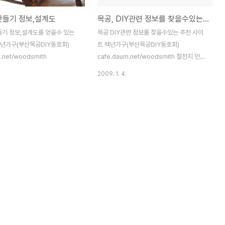
구만들기 정보,설계도
목공, DIY관련 정보를 찾을수있는 추천 사이트
들기 정보,설계도를 얻을수 있는
목공 DIY관련 정보를 찾을수있는 추천 사이
백년가구(부산목공DIY동호회)
트 백년가구(부산목공DIY동호회)
.net/woodsmith
cafe.daum.net/woodsmith 철천지 인터
넷 철물점, 조립가구, 선반, 공구, 조명기구,
2009. 1. 4.
페인트, 욕실부품판매.
http://www.77g.com/ 비즈니스, 쇼핑 >
산업용품 > 철물 ▣ diy관련사이트 손잡이
닷컴 http://www.sonjabee.com 손잡이
나 선반판매 리빙시티
http://www.livingct.com 생활교양코너의
유료홈패션동영상 삼화 페인트
http://www.djpi.co.kr 쿨칼라
http://coolcolor.co.kr 페인트 판매 굳씽
크 http://www.good-think.co.kr 씨트지
판매 반쪽이쩜넷
http://www.banzzogi.net 철천지