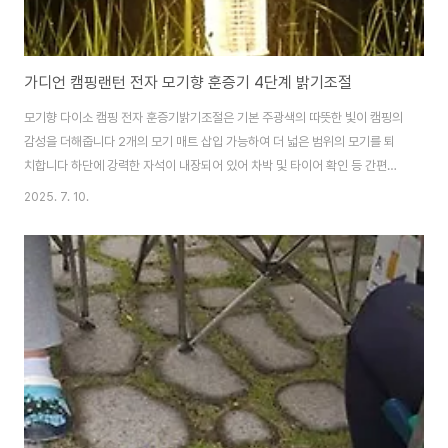
가디언 캠핑랜턴 전자 모기향 훈증기 4단계 밝기조절
모기향 다이소 캠핑 전자 훈증기밝기조절은 기본 주광색의 따뜻한 빛이 캠핑의
감성을 더해줍니다 2개의 모기 매트 삽입 가능하여 더 넓은 범위의 모기를 퇴
치합니다 하단에 강력한 자석이 내장되어 있어 차박 및 타이어 확인 등 간편히
붙여서 사용하세요 하단 1/4인치 스크류가 있어 삼각대와 연결하면 테이블에
2025. 7. 10.
세워 사용이 가능합니다모기향 모기 퇴치기 모기퇴치기 캠핑 모기장 모기기피
제상품명: 캠핑 가디언 랜턴 소재: PA66, PC 무게: 약 210g 배터리용량:
4,800mAh 제조국: 중국 충전방법: C타입 충전 정격전압/출력: 5V/5W 훈증
기 온도 및 지속시간: 약 110℃(6h), 165℃(4h) 밝기 및 지속시간 1단계 :
50루멘(32h), 2단계 : 100루멘(17h) 3단계 : 200루멘(10h),..