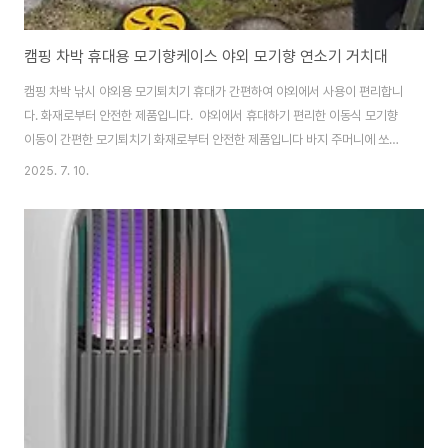
캠핑 차박 휴대용 모기향케이스 야외 모기향 연소기 거치대
캠핑 차박 낚시 야외용 모기퇴치기 휴대가 간편하여 야외에서 사용이 편리합니
다. 화재로부터 안전한 제품입니다. ​ 야외에서 휴대하기 편리한 이동식 모기향
이동이 간편한 모기퇴치기 화재로부터 안전한 제품입니다 바지 주머니에 쏘-
옥 걸어서 사용하세요
2025. 7. 10.
https://smartstore.naver.com/treebook1/products/6729083475
휴대용 모기향케이스 캠핑 차박 야외 모기향 거치대 : 만화의추억스토어[만화
의추억스토어] 만화의추억 공식 스토어 생활용품 / IT / 캠핑용품
smartstore.naver.com #캠핑용품 #백패킹아이템 #야외모기퇴치 #들살
이템 #감성캠핑 #모기향케이스 #모기향홀더 #모기향연소기 #모기퇴치템 #
모기킬러