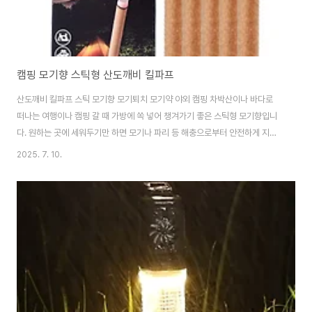
캠핑 모기향 스틱형 산도깨비 킬파프
산도깨비 킬파프 스틱 모기향 모기퇴치 모기약 야외 캠핑 차박산이나 바다로
떠나는 여행이나 캠핑 갈 때 가방에 쏙 넣어 챙겨가기 좋은 스틱형 모기향입니
다. 원하는 곳에 세워두기만 하면 모기나 파리 등 해충으로부터 안전하게 지켜
줍니다. 야외 활동 시 모기 때문에 고민이신 분들께 추천드립니다.모기향 캠핑
2025. 7. 10.
홀더 에프킬라 스틱 해충퇴치 차량용 킬파프 캠핑, 차박 등 야외 활동을 즐기시
는 분 여름철 모기, 해충 퇴치를 원하시는 분 실내에서도 사용 가능한 모기향을
찾으시는 분들에게 추천드려요
https://smartstore.naver.com/treebook1/products/10745835581
산도깨비 킬파프 스틱 모기향 모기퇴치 모기약 야외 캠핑 차박 : 만화의추억스
토어[만화의추억스토어] 만화의추억 공식스토어 캠..