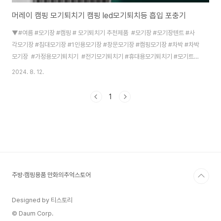
머레이 캠핑 모기퇴치기 캠핑 led모기퇴치등 흡입 포충기
▼#여름 #모기장 #캠핑 # 모기퇴치기 추천제품 #모기장 #모기장텐트 #사
각모기장 #침대모기장 #1인용모기장 #창문모기장 #캠핑모기장 #차박 #차박
모기장 #가정용모기퇴치기 #전기모기퇴치기 #휴대용모기퇴치기 #모기트랩
#캠핑모기퇴치기 #초파리퇴치기 #가정용포충기 #야외모기퇴치기 머레이
2024. 8. 12.
2in1 모기퇴치기 led모기퇴치등 흡입 포충기 전기 살충기 MK-M2재품구매
▼▼▼▼▼▼▼https://smartstore.naver.com/treebook1/products/877
1
레이 2in1 모기퇴치기 led모기퇴치등 흡입 포충기 전기 살충기 MK-M2 : 만
화의추억스토어[만화의추억스토어] 만화의추억 공식스토어 캠핑 / 생활용품 /
ITsmartstore.naver.com#모기향 #다이소 #모기향 ..
주방·캠핑용품 만화의추억스토어
Designed by 티스토리
© Daum Corp.