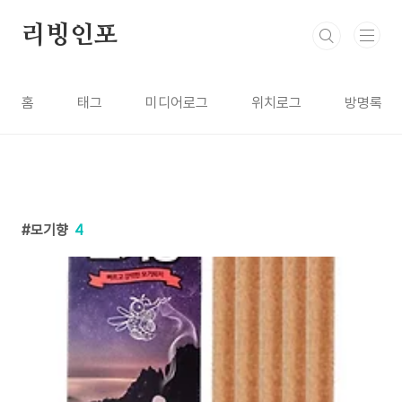
본문 바로가기
리빙인포
홈
태그
미디어로그
위치로그
방명록
모기향
4