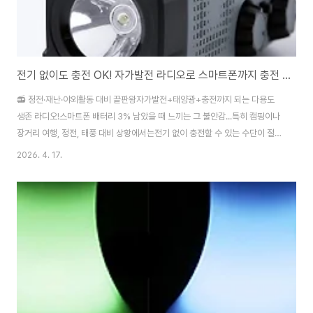
전기 없이도 충전 OK! 자가발전 라디오로 스마트폰까지 충전 디큐브 크랭크 라디오
📻 정전·재난·야외활동 대비 끝판왕자가발전+태양광+충전까지 되는 다용도
생존 라디오!스마트폰 배터리 3% 남았을 때 느끼는 그 불안감...특히 캠핑이나
장거리 여행, 정전, 태풍 대비 상황에서는전기 없이 충전할 수 있는 수단이 절실
해지죠.그래서 오늘은,비상 상황부터 캠핑까지 다 되는 다용도 생존 라디오를
2026. 4. 17.
소개합니다.✅ 이런 분께 특히 추천드려요!캠핑이나 차박 자주 다니시는 분정
전, 태풍, 지진 등 재난 대비용 비상 키트 준비하시는 분고립된 장소에서 전파
수신 + 충전까지 동시에 필요한 분부모님 댁이나 비상가방에 하나쯤 넣어두고
싶은 분🧭 이 제품, 뭐가 좋을까요?🔋 1. 자가발전 + 태양광 + USB 충전까지
크랭크(손잡이) 돌려서 자가발전 가능태양광으로도 충전 가능USB Type-C
케이블 충전도 ..