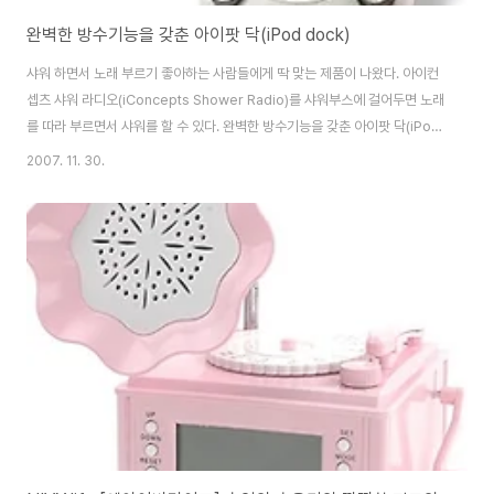
완벽한 방수기능을 갖춘 아이팟 닥(iPod dock)
샤워 하면서 노래 부르기 좋아하는 사람들에게 딱 맞는 제품이 나왔다. 아이컨
셉츠 샤워 라디오(iConcepts Shower Radio)를 샤워부스에 걸어두면 노래
를 따라 부르면서 샤워를 할 수 있다. 완벽한 방수기능을 갖춘 아이팟 닥(iPod
dock)이 있어 누전에 대해선 걱정하지 않아도 된다. 아이팟에 저장된 노래가
2007. 11. 30.
없을 경우 AM/FM 라디오를 들으면 된다. 소매가는 아주 저렴한 39.99달러이
다. 출처 Ubergizmo [침 실] - 침대에 소니 브라비아(Bravia) 시스템 달았
다! [침 실] - UMINE(토미 우미네-힐링 씨어터) 편안한 수면을 위한 소형 프로
젝터