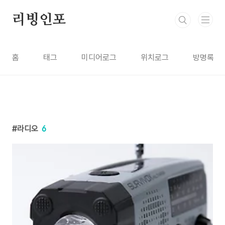
본문 바로가기
리빙인포
홈
태그
미디어로그
위치로그
방명록
라디오
6