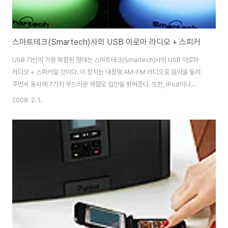
스마트테크(Smartech)사의 USB 아로마 라디오 + 스피커
USB 기반의 가장 확장된 형태는 스마트테크(Smartech)사의 USB 아로마
라디오 + 스피커일 것이다. 이 장치는 내장형 AM-FM 라디오로 음악을 들려
주면서 동시에 7가지 부드러운 색깔로 집안을 밝혀준다. 또한, iPod이나
MP3 플레이어에 연결하면 더 많은 음악 선택권을 누릴 수 있다. 가장 윗부분
2008. 2. 1.
에는 아로마 오일 버너가 있어 좋아하는 향으로 방안을 채울 수 있어 촉감과 미
각을 제외한 인체 감각 기관을 자극한다. 가격은 30달러이다. 출처 Dvice [아
로마] [예쁜인테리어소품] - menu] Aroma Oil Lamp 아로마 오일램프 [거
실/AV] - 향기를 내뿜는 카오루 디지털 디스플레이 [가 구] - 숙면을 돕는 아로
마 향 [예쁜인테리어소품] - AROMA CANDLE- 원형 퍼플 하트..