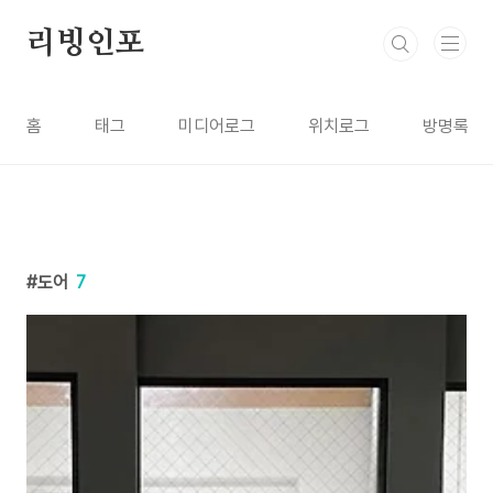
본문 바로가기
리빙인포
홈
태그
미디어로그
위치로그
방명록
도어
7