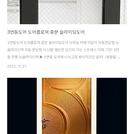
3연동도어 도어클로져 중문 슬라이딩도어
3연동도어 도어클로져 중문 슬라이딩도어 사무실 카페 미닫이 자동문닫힘 뉴
슬라이드백 자동 문닫힘 시스템! 열린문 닫으러 가는 스트레스 이제 그만! 3연
동 전용 뉴슬라이드백 ▶ 3연동 도어에 나사고정 방식의간단 설치! •방향을 바
꿔 좌/우 둘 다 설치 가능! 도어클로저/뉴슬라이드백/3연동/규격선택 라이트적
2022. 11. 21.
정 도어 무게 20~80kg 도어의 상태와 레일이 양호 미들 적정 도어 무게
30~120kg 도어의 상태와 레일이 약간 뻑뻑함 3연동 전용 뉴슬라이드백 ▶
3연동 도어에 나사고정 방식의 간단 설치! ▶방향을 바꿔 좌/우 둘 다 설치 가
능! 봉이 기존 2단 빠짐에서 3단으로 업그레이드! 대부분의 3연동 도어 호환가
능! (봉빠짐 길이 937mm) 뉴슬라이드백이 적용되고 있는 장소 1. 주거시설의
중문(3연동도어..