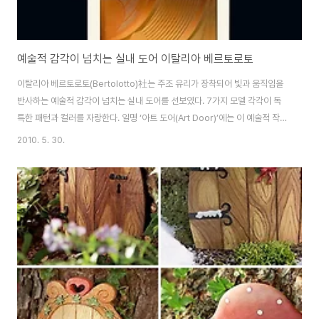
예술적 감각이 넘치는 실내 도어 이탈리아 베르토로토
이탈리아 베르토로토(Bertolotto)社는 주조 유리가 장착되어 빛과 움직임을
반사하는 예술적 감각이 넘치는 실내 도어를 선보였다. 7가지 모델 각각이 독
특한 패턴과 컬러를 자랑한다. 일명 ‘아트 도어(Art Door)’에는 이 예술적 작품
을 만들어 낸 예술가인 엘리오 가리스(Elio Garis)의 사인이 들어간다. 이 제품
2010. 5. 30.
은 맞춤 디자인·생산 가능하며, 쉽게 찾아 볼 수 없는 력셔리하고 진보적인 디자
인으로 평범한 실내 도어들과 달리 집안의 분위기를 180도로 바꿀 수 있는 제
품이다. 출처:
http://www.bertolottoporte.com/newsite/reset/casazen/lang:ita