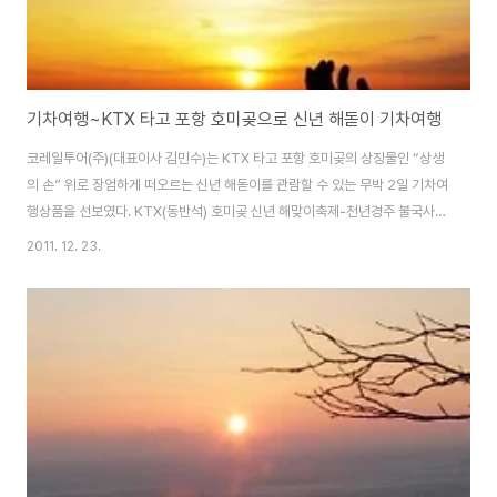
기차여행~KTX 타고 포항 호미곶으로 신년 해돋이 기차여행
코레일투어(주)(대표이사 김민수)는 KTX 타고 포항 호미곶의 상징물인 “상생
의 손” 위로 장엄하게 떠오르는 신년 해돋이를 관람할 수 있는 무박 2일 기차여
행상품을 선보였다. KTX(동반석) 호미곶 신년 해맞이축제-천년경주 불국사
기차여행(무박 2일) 서울역을 저녁 9시 30분, 10시, 11시(3회) 출발하여 동대
2011. 12. 23.
구역에 도착, 연계버스를 타고 호미곶으로 이동 후 차내에서 잠깐의 휴식을 취
하고 “상생의 손” 위로 장엄하게 떠오르는 해돋이를 보며, 신년 소망을 빌어볼
수 있다. 해돋이 관람 후 해맞이 광장에서 펼쳐지는 다양한 행사를 둘러보고 과
메기로 유명한 구룡포 어시장 맛집을 찾아 맛있게 별미를 즐겨보자. 자유 식사
후 천년의 역사가 숨쉬는 경주로 이동, 유네스코에 세계문화유산으로 등재되어
있는 불국사의..