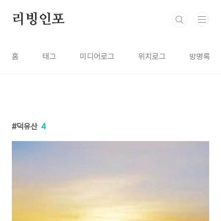
본문 바로가기
리빙인포
홈
태그
미디어로그
위치로그
방명록
덕유산
4