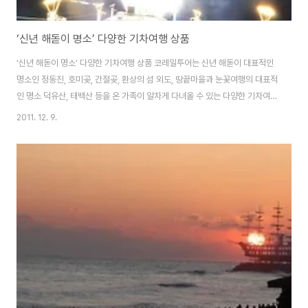
‘신년 해돋이 명소’ 다양한 기차여행 상품
‘신년 해돋이 명소’ 다양한 기차여행 상품 코레일투어는 신년 해돋이 대표적인
명소인 정동진, 호미곶, 간절곶, 환상의 섬 외도, 땅끝마을과 눈꽃여행의 대표적
인 명소 덕유산, 태백산 등을 온 가족이 알차게 다녀올 수 있는 다양한 기차여행
상품을 내놓았다. 우리나라의 가장 유명한 신년 해돋이 명소를 찾아 떠나는 기
2011. 12. 9.
차여행으로, “한 해를 의미 있게 마무리하고 희망찬 신년을 맞아 온 가족이 즐
거운 추억을 쌓을 수 있는 기차여행 상품”이라고 코레일투어 관계자는 전했다.
- 정동진 신년 해돋이 기차여행 1. 2012년 정동진 신년 해돋이(찜질방 휴식)
기차여행(무박2일) 청량리역을 저녁 7시, 8시(2회) 출발하여 원주역에 도착,
연계버스를 타고 강원도 동해의 명소 금강산건강랜드 찜질방으로 이동한다. 찜
질방에서 휴..