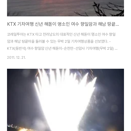
KTX 기차여행 신년 해돋이 명소인 여수 향일암과 해남 땅끝마을 둘러볼 수 있는 무박 2일 기차여행상품
코레일투어는 KTX 타고 전라남도의 대표적인 신년 해돋이 명소인 여수 향일
암과 해남 땅끝마을 둘러볼 수 있는 무박 2일 기차여행상품을 선보였다. -
KTX(동반석) 여수 향일암 신년 해돋이-순천만-선암사 기차여행(무박 2일) 용
산역을 저녁 9시 40분 출발하여 장성역에 도착, 연계버스를 타고 여수 돌산대
2011. 12. 21.
교를 지나 향일암으로 이동한다. 향일암 주차장 도착 후 차내에서 잠깐의 휴식
을 취하고 “해를 향한 암자” 향일암으로 걸어간다. 관음정에 올라 장엄하게 떠
오르는 신년 일출을 바라보며, 신년 소망을 빌어보자. 일출 관람 후 8,000년의
역사를 간직한 순천만자연생태공원으로 이동, 아름다운 습지에 갈대숲 길을 따
라 조성된 탐방로를 지나 용산전망대에 올라 순천만을 한 눈에 바라보면 아름
다운 전경에 감탄사가 절로 ..