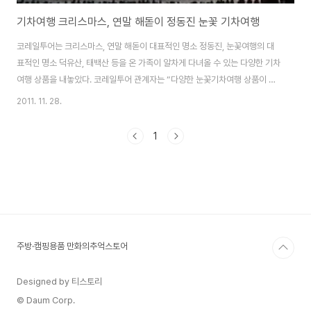
기차여행 크리스마스, 연말 해돋이 정동진 눈꽃 기차여행
코레일투어는 크리스마스, 연말 해돋이 대표적인 명소 정동진, 눈꽃여행의 대
표적인 명소 덕유산, 태백산 등을 온 가족이 알차게 다녀올 수 있는 다양한 기차
여행 상품을 내놓았다. 코레일투어 관계자는 “다양한 눈꽃기차여행 상품이 있
지만, 그 중 꼭 가보아야 할 5가지 상품을 추천하고 싶다”며, “크리스마스, 연
2011. 11. 28.
말에 온 가족이 즐거운 추억을 쌓을 수 있는 대표적인 기차여행 상품”이라고 전
했다. 1. [X-MAS 특선] 정동진 해돋이-태백산눈꽃특별열차(무박2일) 서울역
1
을 저녁 10시 50분경(청량리역 11시 20분경) 출발하여 오전 05시 30분경
정동진역 도착, 겨울바다와 모래시계공원, 조각공원 등을 둘러본 후 장엄하게
떠오르는 정동진 해돋이 바라보며, 새해 소망을 빌어본 후 특별열차를 타고 태
백으로 이동한다...
주방·캠핑용품 만화의추억스토어
Designed by 티스토리
© Daum Corp.