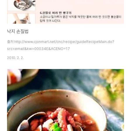
낙지 손질법
출처 http://www.cjonmart.net/cnc/recipe/guideRecipeMain.do?
src=email&kw=00034E&ACENO=17
2010. 2. 2.