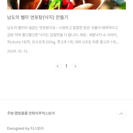
남도의 별미 연포탕(낙지) 만들기
남도의 별미라 일컫는 연포탕이죠~ 시원하고 칼칼한 맑은 국물이 매력적이고
금방 익혀 쫄깃쫄깃한 낙지는 감칠맛을 더 합니다. 재료 : 세발낙지 4~5마리,
무(4cm) 1토막, 모시조개 200g, 풋고추 1개, 대파 1/2대, 마른 홍고추 1개,
다진마늘 1ts, 굵은 소금 1T, 밀가루 2T, 소금 약간 북어머리 2마리, 양파 1/2
2009. 10. 13.
개, 청주 1T, 물 8컵, 참치액 1/2ts 만들기 : 1. 낙지는 먹통을 떼어내고 굵은 소
금과 밀가루를 넣어 바락바락 주물러 씻어 5~6cm 길이로 썰어둔다. 2. 무는
1
사방 3cm길이로 납작하게 썰고, 풋고추와 대파는 어슷썰고, 마른 홍고추는 씨
를 털어 잘라두고, 모시조개는 해감시켜 준비해둔다. 3. 냄비에 북어머리를 넣
어 볶아 잡내를 제거한 후에 모시조개, 양파, 청주..
주방·캠핑용품 만화의추억스토어
Designed by 티스토리