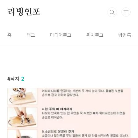
본문 바로가기
리빙인포
홈
태그
미디어로그
위치로그
방명록
낙지
2