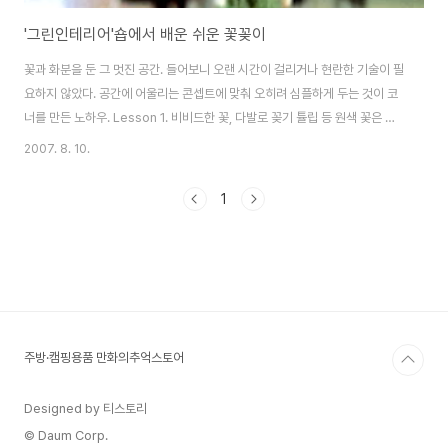
'그린인테리어'숍에서 배운 쉬운 꽃꽂이
꽃과 화분을 둔 그 멋진 공간. 들어보니 오랜 시간이 걸리거나 현란한 기술이 필
요하지 않았다. 공간에 어울리는 콘셉트에 맞춰 오히려 심플하게 두는 것이 코
너를 만든 노하우. Lesson 1. 비비드한 꽃, 다발로 꽂기 튤립 등 원색 꽃은 보
통 소재를 섞거나 한두 송이만 꽂는데 이렇게 심플한 화기에 양귀비를 다발로
2007. 8. 10.
꽂으니 모던한 회화 같다. 카페 이마에서는 늘 투명한 화기에 강한 색감의 꽃을
매치하는데, 다발째로 툭 담은 듯 자연스럽게 퍼지게 꽂는 것이 노하우. Tip 다
1
홍, 보라, 노랑 등 색감이 강렬한 꽃을 한 가지 종류만 선택해 화기 길이의 2/3
정도까지 올라오게 풍성하게 꽂는다. 꽃대가 굵은 경우 사선으로 자른 후 줄기
를 태우고 뭉개주면 오래간다. Lesson 2. 길쭉한 직사각 화기 일민미술관 로..
주방·캠핑용품 만화의추억스토어
Designed by 티스토리
© Daum Corp.