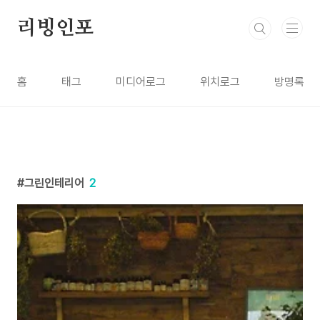
본문 바로가기
리빙인포
홈
태그
미디어로그
위치로그
방명록
그린인테리어
2