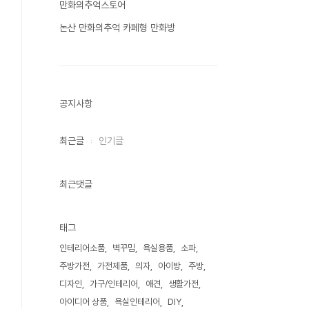
만화의추억스토어
논산 만화의추억 카페형 만화방
공지사항
최근글
인기글
최근댓글
태그
인테리어소품
벽꾸밈
욕실용품
소파
주방가전
가전제품
의자
아이방
주방
디자인
가구/인테리어
애견
생활가전
아이디어 상품
욕실인테리어
DIY