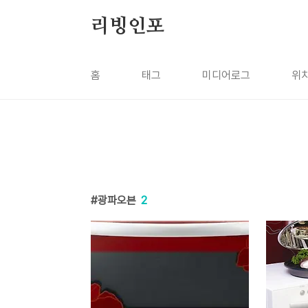
본문 바로가기
리빙인포
홈
태그
미디어로그
위
광파오븐
2