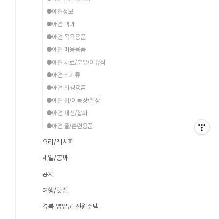
●애견정보
●애견 백과
●애견 목욕용품
●애견 미용용품
●애견 사료/분유/이유식
●애견 식기류
●애견 위생용품
●애견 집/이동장/철장
●애견 패션/잡화
●애견 줄/훈련용품
요리/레시피
세일/공짜
공지
여행/맛집
경북 영양군 전원주택