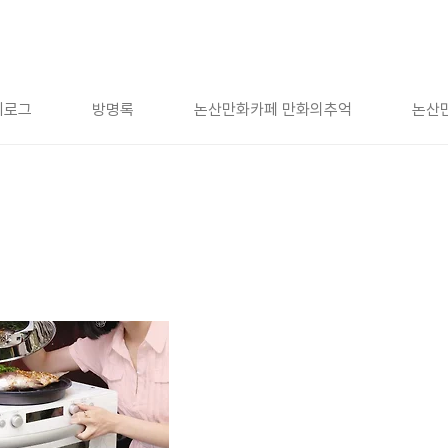
치로그
방명록
논산만화카페 만화의추억
논산