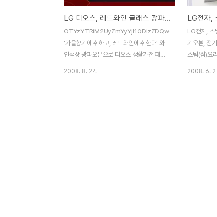
LG 디오스, 레드와인 글래스 광파오븐 출시
OTYzYTRiM2UyZmYyYjI1ODIzZDQwODA1MjZmOWI
LG전자, 스
'가을향기에 취하고, 레드와인에 취한다' 와
기오븐, 전
인색상 광파오븐으로 디오스 생활가전 패밀
스팀(찜)요
리룩 완성 한국전통 찜 방식의 스팀기능 적용
적용, 백설기
2008. 8. 22.
2008. 6. 2
으로 백설기, 생선찜 등 10가지 자동메뉴 조
리 ■ 음식냄
리 LG전자는 가을 분위기에 어울리는 와인
소 LG전자(
색 디오스 광파오븐(모델명: MP928NRC)
www.lge
을 22일 출시한다. 주방의 필수가전으로 자
영, 조리 편
리잡은 광파오븐은 그 중요성과 대중성에 비
(DIOS) 
해 색상의 선택이 단조로워 감각 있는 주부들
오븐, 전기그
의 인테리어 구성에 한계가 있었다. 이번에
롭게 스팀기
새롭게 선보이는 '디오스광파오븐 하상림III
(MP927N
와인'은 외관에 와인컬러 글래스를 적용해 주
육, 생선찜,
방의 분위기를 화사하게 만든다. 또한, 기존
동메뉴로 구
LG전자 디오스 가전의 냉장고와 김치냉장고
맛이 더욱 
및 식기세척기 등의 와인컬러 제품..
스팀용기를 