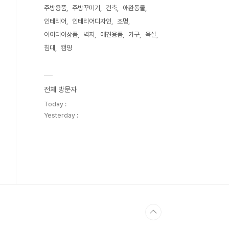
주방용품
주방꾸미기
건축
애완동물
인테리어
인테리어디자인
조명
아이디어상품
벽지
애견용품
가구
욕실
침대
캠핑
전체 방문자
Today :
Yesterday :