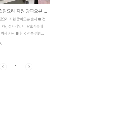
LG전자, 스팀요리 지원 광파오븐 출시
xNTE=
팀요리 지원 광파오븐 출시 ■ 전
기그릴, 전자레인지, 발효기능에
리까지 지원 ■ 한국 전통 찜방식
 생선찜 등 10가지 자동메뉴 조
7.
새, 청소 등 기존 제품 불편함 해
066570, 대표 南鏞,
.co.kr)가 우리나라 요리문화를 반
1
리성을 대폭 강화한 ‘디오스
광파오븐’을 출시한다. 기존의 전기
릴, 전자레인지, 발효기능에 새
능을 추가한 디오스 광파오븐
JC/MP927NKC)은 백설기, 수
 만능찜 등 10가지 스팀요리를 자
성했다. LG전자는 재료의 향과
살아날 수 있도록 스팀메뉴와 특수
개발했다. 이와 함께 물을 끓여