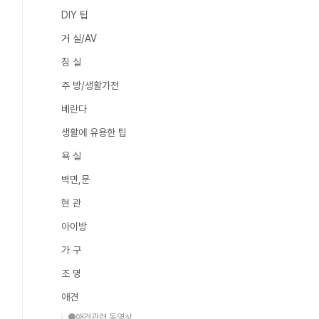
DIY 팁
거 실/AV
침 실
주 방/생활가전
베란다
생활에 유용한 팁
욕 실
벽면,문
현 관
아이방
가 구
조 명
애견
●애견관련 동영상