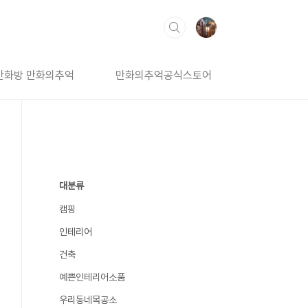
만화방 만화의추억
만화의추억공식스토어
대분류
캠핑
인테리어
건축
예쁜인테리어소품
우리동네목공소