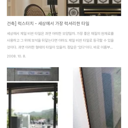
건축] 럭스터치 - 세상에서 가장 럭셔리한 타일
세상에서 제일 비싼 타일은 과연 어떠한 모양일까. 가장 좋은 재질의 원재료를
사용하고 그 위에 보석을 뒤덮는다면 아마도 제일 비싼 타일로 등극할 수 있을
것이다. 과연 이러한 형태의 타일이 있을까. 정답은 ‘있다’이다. 바로 이름부터
럭셔리한 ‘럭스터치(LuxTouch)'라는 이름의 타일이 그것이다. 고전적인 아름
2008. 10. 8.
다움과 현대적인 세련미를 겸비한 럭스터치는 타일 하나하나, 타일안의 조각
하나하나에 장인정신이 깃든 완벽에 가까운 제품이다. 타일 1 제곱미터당
1,000개가 넘는 다이아몬드와 2,400조각의 진주가루와 400조각의 전복껍
질과 500조각의 마노가 소요된다고 하니 그야말로 심혈을 기울인 작품이라
할 수 있다. 외관을 살펴보면 검은색 대리석을 바탕으로 하여 브릴리언트 컷
(brilliant cut)으..