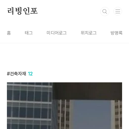
본문 바로가기
리빙인포
홈
태그
미디어로그
위치로그
방명록
건축자재
12